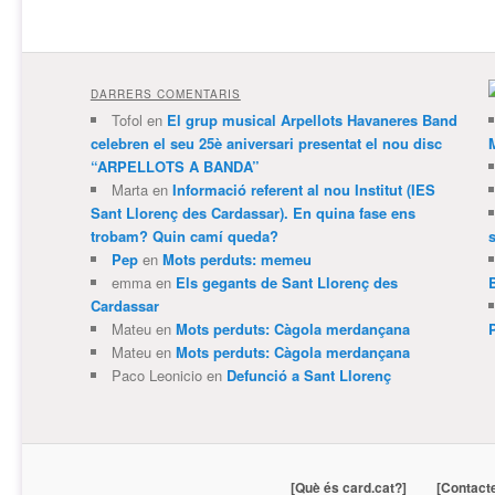
DARRERS COMENTARIS
Tofol
en
El grup musical Arpellots Havaneres Band
celebren el seu 25è aniversari presentat el nou disc
“ARPELLOTS A BANDA”
Marta
en
Informació referent al nou Institut (IES
Sant Llorenç des Cardassar). En quina fase ens
trobam? Quin camí queda?
Pep
en
Mots perduts: memeu
emma
en
Els gegants de Sant Llorenç des
Cardassar
Mateu
en
Mots perduts: Càgola merdançana
Mateu
en
Mots perduts: Càgola merdançana
Paco Leonicio
en
Defunció a Sant Llorenç
[Què és card.cat?]
[Contact