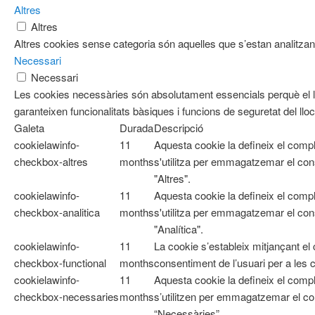
Altres
Altres
Altres cookies sense categoria són aquelles que s’estan analitzant
Necessari
Necessari
Les cookies necessàries són absolutament essencials perquè el l
garanteixen funcionalitats bàsiques i funcions de seguretat del ll
Galeta
Durada
Descripció
cookielawinfo-
11
Aquesta cookie la defineix el com
checkbox-altres
months
s'utilitza per emmagatzemar el cons
"Altres".
cookielawinfo-
11
Aquesta cookie la defineix el com
checkbox-analitica
months
s'utilitza per emmagatzemar el cons
"Analítica".
cookielawinfo-
11
La cookie s’estableix mitjançant e
checkbox-functional
months
consentiment de l’usuari per a les 
cookielawinfo-
11
Aquesta cookie la defineix el co
checkbox-necessaries
months
s’utilitzen per emmagatzemar el con
“Necessàries”.