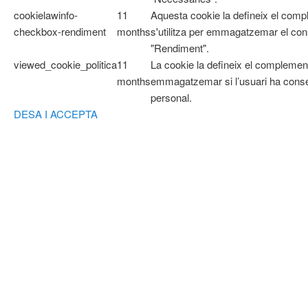
cookielawinfo-
11
Aquesta cookie la defineix el com
checkbox-rendiment
months
s'utilitza per emmagatzemar el cons
"Rendiment".
viewed_cookie_politica
11
La cookie la defineix el complemen
months
emmagatzemar si l’usuari ha cons
personal.
DESA I ACCEPTA