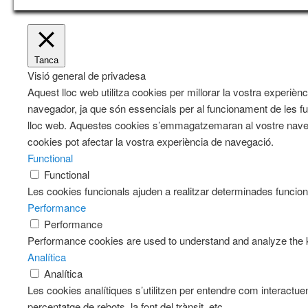
Tanca
Visió general de privadesa
Aquest lloc web utilitza cookies per millorar la vostra exper
navegador, ja que són essencials per al funcionament de les fu
lloc web. Aquestes cookies s’emmagatzemaran al vostre naveg
cookies pot afectar la vostra experiència de navegació.
Functional
Functional
Les cookies funcionals ajuden a realitzar determinades funciona
Performance
Performance
Performance cookies are used to understand and analyze the key
Analítica
Analítica
Les cookies analítiques s’utilitzen per entendre com interactue
percentatge de rebots, la font del trànsit, etc.