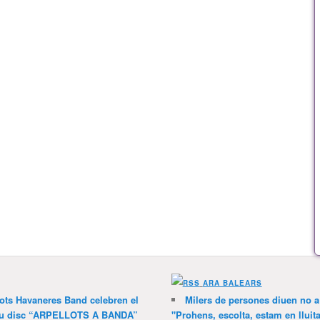
ARA BALEARS
lots Havaneres Band celebren el
Milers de persones diuen no a l
 nou disc “ARPELLOTS A BANDA”
"Prohens, escolta, estam en lluit