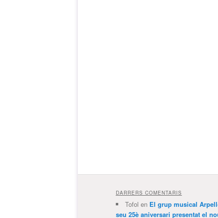
DARRERS COMENTARIS
Tofol
en
El grup musical Arpel
seu 25è aniversari presentat el