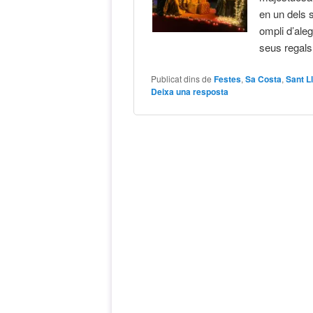
en un dels s
ompli d’aleg
seus regal
Publicat dins de
Festes
,
Sa Costa
,
Sant L
Deixa una resposta