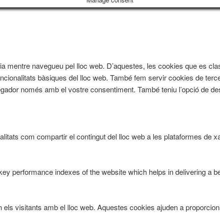
iència mentre navegueu pel lloc web. D’aquestes, les cookies que es
ncionalitats bàsiques del lloc web. També fem servir cookies de terce
ador només amb el vostre consentiment. També teniu l’opció de des
litats com compartir el contingut del lloc web a les plataformes de xar
 performance indexes of the website which helps in delivering a bett
n els visitants amb el lloc web. Aquestes cookies ajuden a proporcion