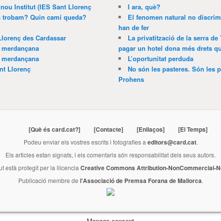
 nou Institut (IES Sant Llorenç
I ara, què?
ns trobam? Quin camí queda?
El fenomen natural no discrim
han de fer
Llorenç des Cardassar
La privatització de la serra de
a merdançana
pagar un hotel dona més drets que
a merdançana
L’oportunitat perduda
nt Llorenç
No són les pasteres. Són les p
Prohens
[Què és card.cat?]
[Contacte]
[Enllaços]
[El Temps]
Podeu enviar els vostres escrits i fotografies a
editors@card.cat
.
Els articles estan signats, i els comentaris són responsabilitat dels seus autors.
ut està protegit per la llicencia
Creative Commons Attribution-NonCommercial-No
Publicació membre de
l'Associació de Premsa Forana de Mallorca
.
Manage consent