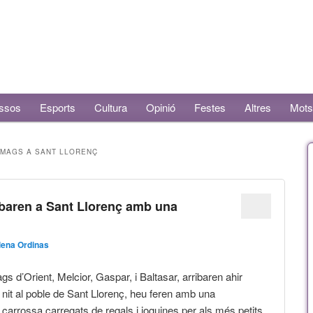
ssos
Esports
Cultura
Opinió
Festes
Altres
Mots
 MAGS A SANT LLORENÇ
ibaren a Sant Llorenç amb una
ena Ordinas
s d’Orient, Melcior, Gaspar, i Baltasar, arribaren ahir
a nit al poble de Sant Llorenç, heu feren amb una
carrossa carregats de regals i joguines per als més petits