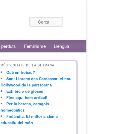
Cerca
 perduts
Feminisme
Llengua
MÉS VISITATS DE LA SETMANA:
Què en trobau?
Sant Llorenç des Cardassar: el nou
Hollywood de la part forana
Exhibició de gloses
Fins aquí hem arribat!
Per la berena, caragols
homeopàtics
Finlàndia. El millor sistema
educatiu del món