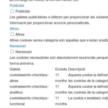
Publicitat
Publicitat
Les galetes publicitàries s’utilitzen per proporcionar als visi
informació per proporcionar anuncis personalitzats.
Altres
Altres
Altres cookies sense categoria són aquelles que s’estan analitz
Necessari
Necessari
Les cookies necessàries són absolutament essencials perquè el
forma anònima.
Galeta
Durada
Descripció
cookielawinfo-checkbox-
11
Aquesta cookie la define
altres
months
les cookies de la categori
cookielawinfo-checkbox-
11
Aquesta cookie la define
analitica
months
les cookies de la categori
cookielawinfo-checkbox-
11
La cookie s’estableix mit
functional
months