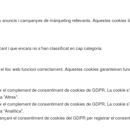
tants anuncis i campanyes de màrqueting rellevants. Aquestes cookies f
ant i que encara no s’han classificat en cap categoria.
 lloc web funcioni correctament. Aquestes cookies garanteixen funcio
ix el complement de consentiment de cookies de GDPR. La cookie s'u
a "Altres".
ix el complement de consentiment de cookies de GDPR. La cookie s'u
a "Analítica".
jançant el consentiment de cookies del GDPR per registrar el consenti