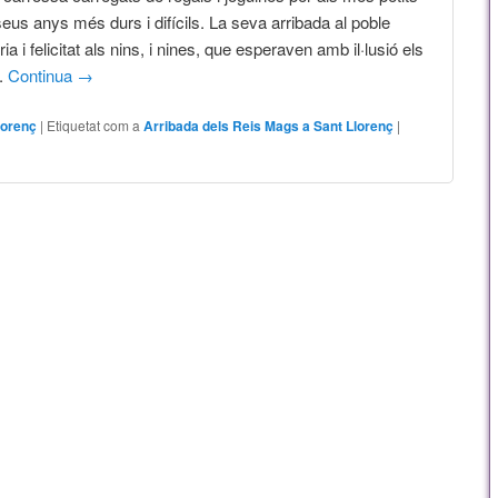
eus anys més durs i difícils. La seva arribada al poble
ria i felicitat als nins, i nines, que esperaven amb il·lusió els
s.
Continua
→
lorenç
|
Etiquetat com a
Arribada dels Reis Mags a Sant Llorenç
|