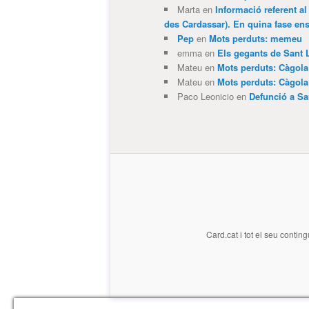
Marta
en
Informació referent al
des Cardassar). En quina fase e
Pep
en
Mots perduts: memeu
emma
en
Els gegants de Sant 
Mateu
en
Mots perduts: Càgol
Mateu
en
Mots perduts: Càgol
Paco Leonicio
en
Defunció a Sa
Card.cat
i tot el seu conting