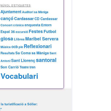
NÚVOL D’ETIQUETES
Ajuntament
Auditori sa Màniga
cançó
Cardassar
CD Cardassar
enquesta
Entorn
Concert
crònica
Festes
Futbol
Espai 36
excursió
glosa
Maribel Servera
Llibres
Reflexionari
ocb
Música
ple
Sa Coma
sa Màniga
Resultats
Sant
santoral
Sant Llorenç
Antoni
Son Carrió
Teatre
tren
Vocabulari
a turistificació a Sóller:
a"