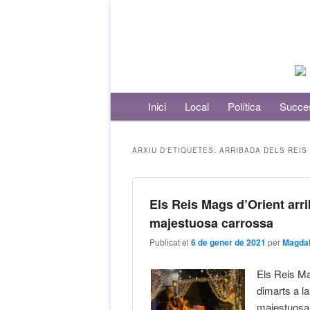
Menú principal
Inici
Aneu al contingut principal
Aneu al contingut secundari
Local
Política
Succe
ARXIU D'ETIQUETES:
ARRIBADA DELS REIS
Els Reis Mags d’Orient arr
majestuosa carrossa
Publicat el
6 de gener de 2021
per
Magdal
Els Reis Mag
dimarts a l
majestuosa 