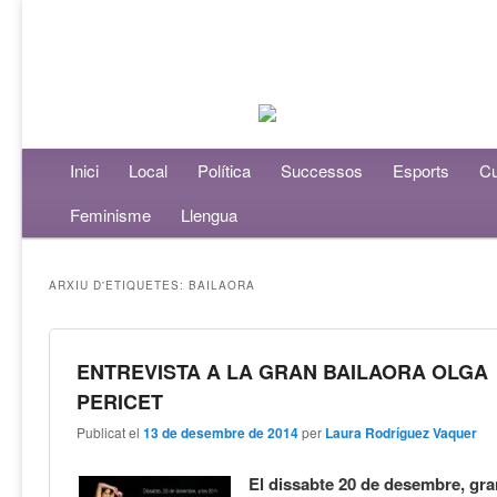
Menú principal
Inici
Aneu al contingut principal
Aneu al contingut secundari
Local
Política
Successos
Esports
Cu
Feminisme
Llengua
ARXIU D'ETIQUETES:
BAILAORA
ENTREVISTA A LA GRAN BAILAORA OLGA
PERICET
Publicat el
13 de desembre de 2014
per
Laura Rodríguez Vaquer
El dissabte 20 de desembre, gra