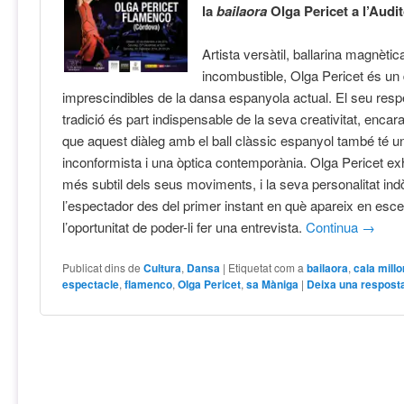
la
bailaora
Olga Pericet a l’Audi
Artista versàtil, ballarina magnètic
incombustible, Olga Pericet és un
imprescindibles de la dansa espanyola actual. El seu resp
tradició és part indispensable de la seva creativitat, encar
que aquest diàleg amb el ball clàssic espanyol també té un
inconformista i una òptica contemporània. Olga Pericet exha
més subtil dels seus moviments, i la seva personalitat ind
l’espectador des del primer instant en què apareix en esc
l’oportunitat de poder-li fer una entrevista.
Continua
→
Publicat dins de
Cultura
,
Dansa
|
Etiquetat com a
bailaora
,
cala millo
espectacle
,
flamenco
,
Olga Pericet
,
sa Màniga
|
Deixa una respost