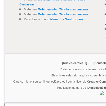
Cardassar
Mateu
en
Mots perduts: Càgola merdançana
Mateu
en
Mots perduts: Càgola merdançana
Paco Leonicio
en
Defunció a Sant Llorenç
p
[Què és card.cat?]
[Contact
Podeu enviar els vostres escrits i fo
Els articles estan signats, i els comentaris
Card.cat
i tot el seu contingut està protegit per la llicencia
Creative Com
Publicació membre de
l'Associació 