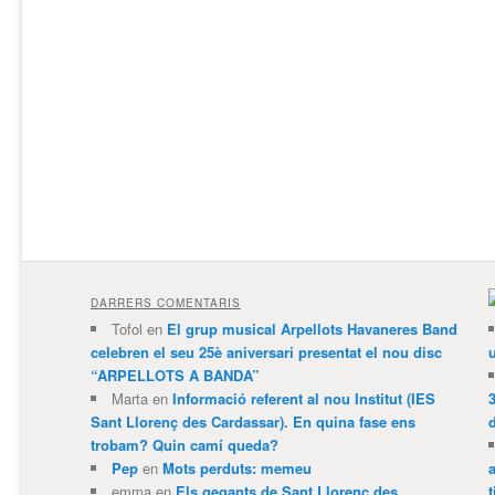
DARRERS COMENTARIS
Tofol
en
El grup musical Arpellots Havaneres Band
celebren el seu 25è aniversari presentat el nou disc
“ARPELLOTS A BANDA”
Marta
en
Informació referent al nou Institut (IES
3
Sant Llorenç des Cardassar). En quina fase ens
trobam? Quin camí queda?
Pep
en
Mots perduts: memeu
emma
en
Els gegants de Sant Llorenç des
t