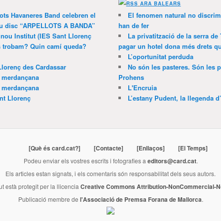
ARA BALEARS
lots Havaneres Band celebren el
El fenomen natural no discrim
 nou disc “ARPELLOTS A BANDA”
han de fer
 nou Institut (IES Sant Llorenç
La privatització de la serra de
ns trobam? Quin camí queda?
pagar un hotel dona més drets que
L’oportunitat perduda
Llorenç des Cardassar
No són les pasteres. Són les p
a merdançana
Prohens
a merdançana
L'Encruia
nt Llorenç
L’estany Pudent, la llegenda d
[Què és card.cat?]
[Contacte]
[Enllaços]
[El Temps]
Podeu enviar els vostres escrits i fotografies a
editors@card.cat
.
Els articles estan signats, i els comentaris són responsabilitat dels seus autors.
ut està protegit per la llicencia
Creative Commons Attribution-NonCommercial-No
Publicació membre de
l'Associació de Premsa Forana de Mallorca
.