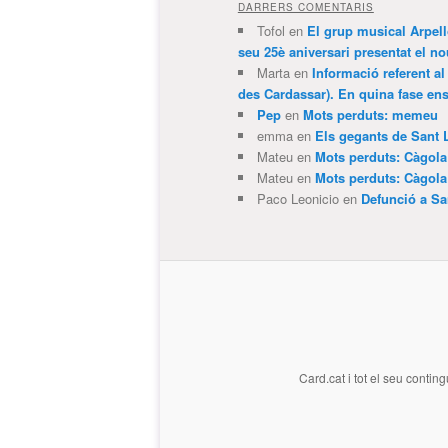
DARRERS COMENTARIS
Tofol
en
El grup musical Arpel
seu 25è aniversari presentat el
Marta
en
Informació referent al
des Cardassar). En quina fase e
Pep
en
Mots perduts: memeu
emma
en
Els gegants de Sant 
Mateu
en
Mots perduts: Càgol
Mateu
en
Mots perduts: Càgol
Paco Leonicio
en
Defunció a Sa
Card.cat
i tot el seu conting