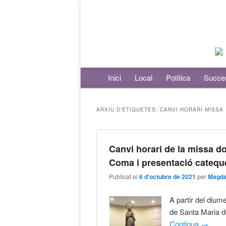
Menú principal
Inici
Aneu al contingut principal
Aneu al contingut secundari
Local
Política
Succe
ARXIU D'ETIQUETES:
CANVI HORARI MISSA 
Canvi horari de la missa d
Coma i presentació cateque
Publicat el
6 d'octubre de 2021
per
Magda
A partir del dium
de Santa Maria 
Continua
→