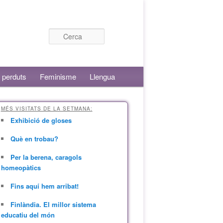
Cerca
 perduts
Feminisme
Llengua
MÉS VISITATS DE LA SETMANA:
Exhibició de gloses
Què en trobau?
Per la berena, caragols
homeopàtics
Fins aquí hem arribat!
Finlàndia. El millor sistema
educatiu del món