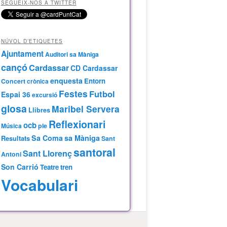
SEGUEIX-NOS A TWITTER
NÚVOL D’ETIQUETES
Ajuntament
Auditori sa Màniga
cançó
Cardassar
CD Cardassar
enquesta
Entorn
Concert
crònica
Festes
Futbol
Espai 36
excursió
glosa
Maribel Servera
Llibres
Reflexionari
ocb
Música
ple
Sa Coma
sa Màniga
Resultats
Sant
santoral
Sant Llorenç
Antoni
Son Carrió
Teatre
tren
Vocabulari