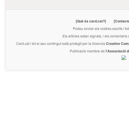
[Què és card.cat?]
[Contact
Podeu enviar els vostres escrits i fo
Els articles estan signats, i els comentaris
Card.cat
i tot el seu contingut està protegit per la llicencia
Creative Com
Publicació membre de
l'Associació 