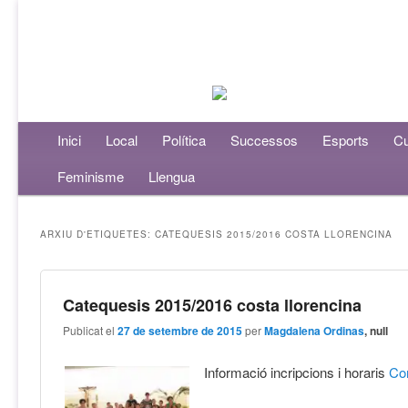
Menú principal
Inici
Aneu al contingut principal
Aneu al contingut secundari
Local
Política
Successos
Esports
Cu
Feminisme
Llengua
ARXIU D'ETIQUETES:
CATEQUESIS 2015/2016 COSTA LLORENCINA
Catequesis 2015/2016 costa llorencina
Publicat el
27 de setembre de 2015
per
Magdalena Ordinas
, null
Informació incripcions i horaris
Co