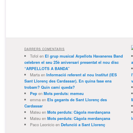
DARRERS COMENTARIS
Tofol
en
El grup musical Arpellots Havaneres Band
celebren el seu 25è aniversari presentat el nou disc
“ARPELLOTS A BANDA”
Marta
en
Informació referent al nou Institut (IES
Sant Llorenç des Cardassar). En quina fase ens
v
trobam? Quin camí queda?
Pep
en
Mots perduts: memeu
emma
en
Els gegants de Sant Llorenç des
Cardassar
Mateu
en
Mots perduts: Càgola merdançana
Mateu
en
Mots perduts: Càgola merdançana
Paco Leonicio
en
Defunció a Sant Llorenç