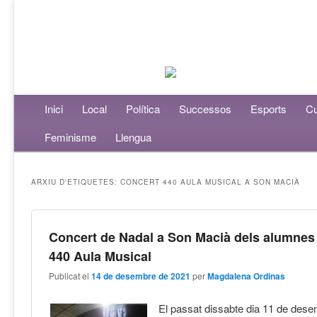
Menú principal
Inici
Aneu al contingut principal
Aneu al contingut secundari
Local
Política
Successos
Esports
Cu
Feminisme
Llengua
ARXIU D'ETIQUETES:
CONCERT 440 AULA MUSICAL A SON MACIÀ
Concert de Nadal a Son Macià dels alumnes
440 Aula Musical
Publicat el
14 de desembre de 2021
per
Magdalena Ordinas
El passat dissabte dia 11 de dese