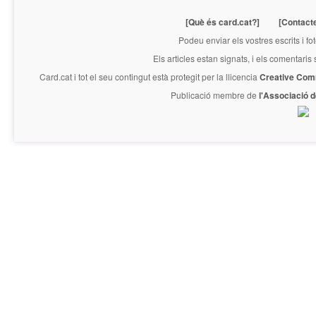
[Què és card.cat?]
[Contact
Podeu enviar els vostres escrits i fo
Els articles estan signats, i els comentaris
Card.cat
i tot el seu contingut està protegit per la llicencia
Creative Com
Publicació membre de
l'Associació 