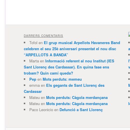
DARRERS COMENTARIS
Tofol
en
El grup musical Arpellots Havaneres Band
celebren el seu 25è aniversari presentat el nou disc
“ARPELLOTS A BANDA”
Marta
en
Informació referent al nou Institut (IES
Sant Llorenç des Cardassar). En quina fase ens
v
trobam? Quin camí queda?
Pep
en
Mots perduts: memeu
emma
en
Els gegants de Sant Llorenç des
Cardassar
Mateu
en
Mots perduts: Càgola merdançana
Mateu
en
Mots perduts: Càgola merdançana
Paco Leonicio
en
Defunció a Sant Llorenç