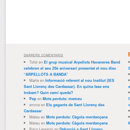
DARRERS COMENTARIS
Tofol
en
El grup musical Arpellots Havaneres Band
celebren el seu 25è aniversari presentat el nou disc
“ARPELLOTS A BANDA”
Marta
en
Informació referent al nou Institut (IES
Sant Llorenç des Cardassar). En quina fase ens
trobam? Quin camí queda?
Pep
en
Mots perduts: memeu
emma
en
Els gegants de Sant Llorenç des
v
Cardassar
Mateu
en
Mots perduts: Càgola merdançana
Mateu
en
Mots perduts: Càgola merdançana
Paco Leonicio
en
Defunció a Sant Llorenç