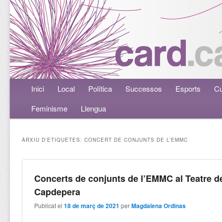
Menú principal
Inici
Aneu al contingut principal
Aneu al contingut secundari
Local
Política
Successos
Esports
Cu
Feminisme
Llengua
ARXIU D'ETIQUETES:
CONCERT DE CONJUNTS DE L’EMMC
Concerts de conjunts de l’EMMC al Teatre d
Capdepera
Publicat el
18 de març de 2021
per
Magdalena Ordinas