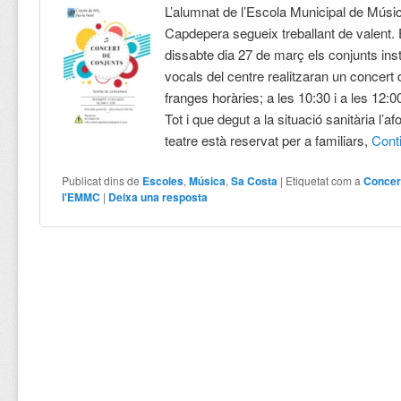
L’alumnat de l’Escola Municipal de Músi
Capdepera segueix treballant de valent. 
dissabte dia 27 de març els conjunts ins
vocals del centre realitzaran un concert 
franges horàries; a les 10:30 i a les 12:0
Tot i que degut a la situació sanitària l’a
teatre està reservat per a familiars,
Cont
Publicat dins de
Escoles
,
Música
,
Sa Costa
|
Etiquetat com a
Concer
l'EMMC
|
Deixa una resposta