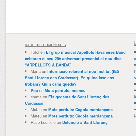
DARRERS COMENTARIS
Tofol
en
El grup musical Arpellots Havaneres Band
celebren el seu 25è aniversari presentat el nou disc
“ARPELLOTS A BANDA”
Marta
en
Informació referent al nou Institut (IES
Sant Llorenç des Cardassar). En quina fase ens
v
trobam? Quin camí queda?
Pep
en
Mots perduts: memeu
emma
en
Els gegants de Sant Llorenç des
Cardassar
Mateu
en
Mots perduts: Càgola merdançana
Mateu
en
Mots perduts: Càgola merdançana
Paco Leonicio
en
Defunció a Sant Llorenç