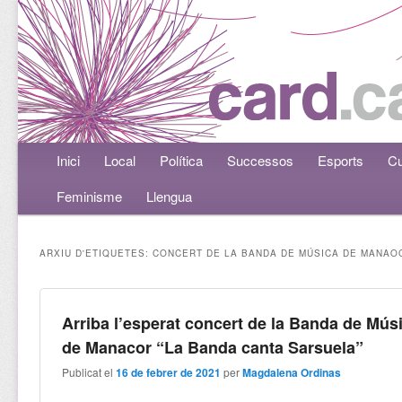
Menú principal
Inici
Aneu al contingut principal
Aneu al contingut secundari
Local
Política
Successos
Esports
Cu
Feminisme
Llengua
ARXIU D'ETIQUETES:
CONCERT DE LA BANDA DE MÚSICA DE MANAO
Arriba l’esperat concert de la Banda de Mús
de Manacor “La Banda canta Sarsuela”
Publicat el
16 de febrer de 2021
per
Magdalena Ordinas