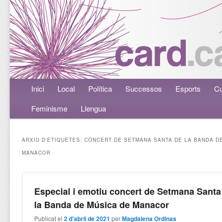
Menú principal
Inici
Aneu al contingut principal
Aneu al contingut secundari
Local
Política
Successos
Esports
Cu
Feminisme
Llengua
ARXIU D'ETIQUETES:
CONCERT DE SETMANA SANTA DE LA BANDA D
MANACOR
Especial i emotiu concert de Setmana Santa
la Banda de Música de Manacor
Publicat el
2 d'abril de 2021
per
Magdalena Ordinas