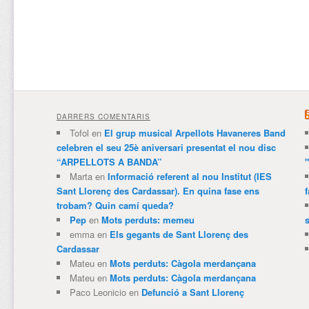
DARRERS COMENTARIS
Tofol
en
El grup musical Arpellots Havaneres Band
celebren el seu 25è aniversari presentat el nou disc
“ARPELLOTS A BANDA”
Marta
en
Informació referent al nou Institut (IES
Sant Llorenç des Cardassar). En quina fase ens
trobam? Quin camí queda?
Pep
en
Mots perduts: memeu
emma
en
Els gegants de Sant Llorenç des
Cardassar
Mateu
en
Mots perduts: Càgola merdançana
Mateu
en
Mots perduts: Càgola merdançana
Paco Leonicio
en
Defunció a Sant Llorenç