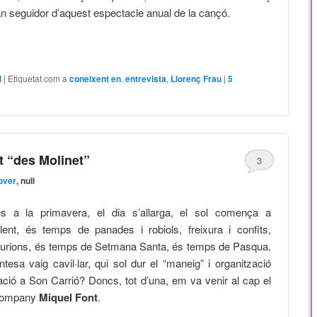
an seguidor d’aquest espectacle anual de la cançó.
l
|
Etiquetat com a
coneixent en
,
entrevista
,
Llorenç Frau
|
5
 “des Molinet”
3
over
, null
s a la primavera, el dia s’allarga, el sol comença a
lent, és temps de panades i robiols, freixura i confits,
turions, és temps de Setmana Santa, és temps de Pasqua.
entesa vaig cavil·lar, qui sol dur el “maneig” i organització
ació a Son Carrió? Doncs, tot d’una, em va venir al cap el
 company
Miquel Font
.