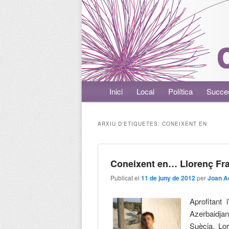
Menú principal
Inici
Aneu al contingut principal
Aneu al contingut secundari
Local
Política
Succe
ARXIU D'ETIQUETES:
CONEIXENT EN
Coneixent en… Llorenç Fr
Publicat el
11 de juny de 2012
per
Joan A
Aprofitant 
Azerbaidja
Suècia, Lo