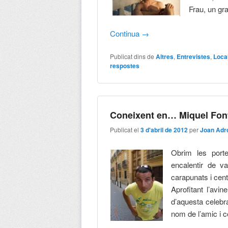
Frau, un gr
Continua
→
Publicat dins de
Altres
,
Entrevistes
,
Loca
respostes
Coneixent en… Miquel Font
Publicat el
3 d'abril de 2012
per
Joan Adr
Obrim les porte
encalentir de va
carapunats i cen
Aprofitant l’avin
d’aquesta celebr
nom de l’amic i