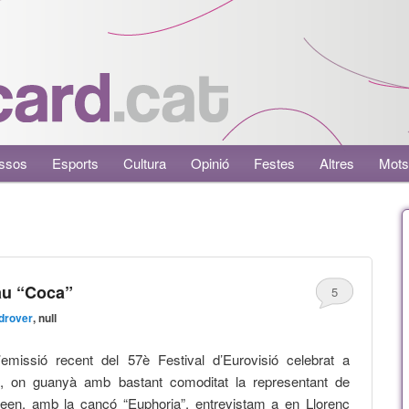
ssos
Esports
Cultura
Opinió
Festes
Altres
Mots
au “Coca”
5
drover
, null
l’emissió recent del 57è Festival d’Eurovisió celebrat a
n, on guanyà amb bastant comoditat la representant de
reen, amb la cançó “Euphoria”, entrevistam a en Llorenç