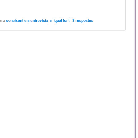
om a
coneixent en
,
entrevista
,
miquel font
|
3
respostes