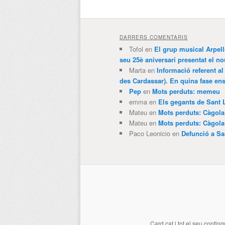
DARRERS COMENTARIS
Tofol
en
El grup musical Arpel
seu 25è aniversari presentat el
Marta
en
Informació referent al
des Cardassar). En quina fase e
Pep
en
Mots perduts: memeu
emma
en
Els gegants de Sant 
Mateu
en
Mots perduts: Càgol
Mateu
en
Mots perduts: Càgol
Paco Leonicio
en
Defunció a Sa
Card.cat
i tot el seu conting