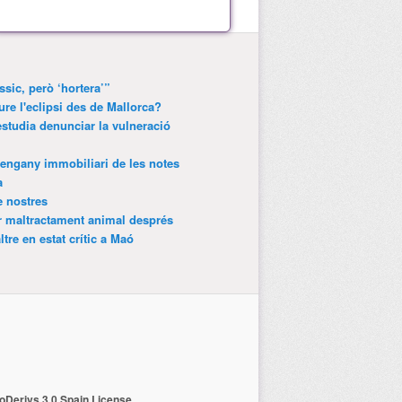
ssic, però ‘hortera’”
ure l'eclipsi des de Mallorca?
estudia denunciar la vulneració
’engany immobiliari de les notes
a
e nostres
r maltractament animal després
tre en estat crític a Maó
Derivs 3.0 Spain License
.