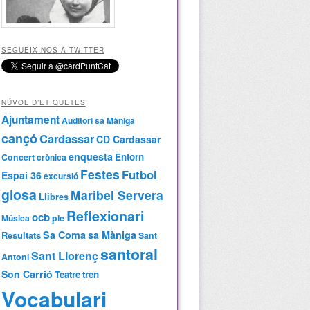
SEGUEIX-NOS A TWITTER
NÚVOL D’ETIQUETES
Ajuntament
Auditori sa Màniga
cançó
Cardassar
CD Cardassar
enquesta
Entorn
Concert
crònica
Festes
Futbol
Espai 36
excursió
glosa
Maribel Servera
Llibres
Reflexionari
ocb
Música
ple
Sa Coma
sa Màniga
Resultats
Sant
santoral
Sant Llorenç
Antoni
Son Carrió
Teatre
tren
Vocabulari