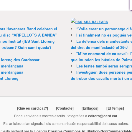
ARA BALEARS
lots Havaneres Band celebren el
“Volia crear un personatge clà
 nou disc “ARPELLOTS A BANDA”
I si finalment no es pogués ve
 nou Institut (IES Sant Llorenç
La defensa dels manifestants 
ns trobam? Quin camí queda?
del dret de manifestació el 26-J
"M’he enamorat de ca seva": l
Llorenç des Cardassar
que inunden les bústies de Palm
a merdançana
Les festes també seran sempr
a merdançana
Investiguen dues persones pe
nt Llorenç
de trobar dos cavalls morts i un al
[Què és card.cat?]
[Contacte]
[Enllaços]
[El Temps]
Podeu enviar els vostres escrits i fotografies a
editors@card.cat
.
Els articles estan signats, i els comentaris són responsabilitat dels seus autors.
ut està protegit per la llicencia
Creative Commons Attribution-NonCommercial-No