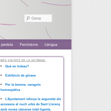
Cerca
 perduts
Feminisme
Llengua
MÉS VISITATS DE LA SETMANA:
Què en trobau?
Exhibició de gloses
Per la berena, caragols
homeopàtics
L’Ajuntament reforça la seguretat als
accessos al nucli urbà de Sant Llorenç
amb noves càmeres intel·ligents.