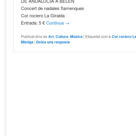
DE ANDALUCÍA A BELÉN
Concert de nadales flamenques
Cor rociero La Giralda
Entrada: 5 €
Continua
→
Publicat dins de
Art
,
Cultura
,
Música
|
Etiquetat com a
Cor rociero L
Màniga
|
Deixa una resposta