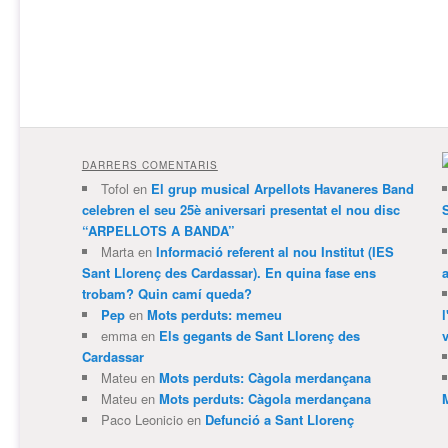
DARRERS COMENTARIS
Tofol
en
El grup musical Arpellots Havaneres Band
celebren el seu 25è aniversari presentat el nou disc
“ARPELLOTS A BANDA”
Marta
en
Informació referent al nou Institut (IES
Sant Llorenç des Cardassar). En quina fase ens
trobam? Quin camí queda?
Pep
en
Mots perduts: memeu
emma
en
Els gegants de Sant Llorenç des
v
Cardassar
Mateu
en
Mots perduts: Càgola merdançana
Mateu
en
Mots perduts: Càgola merdançana
Paco Leonicio
en
Defunció a Sant Llorenç