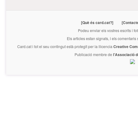
[Què és card.cat?]
[Contact
Podeu enviar els vostres escrits i fo
Els articles estan signats, i els comentaris
Card.cat
i tot el seu contingut està protegit per la llicencia
Creative Com
Publicació membre de
l'Associació 