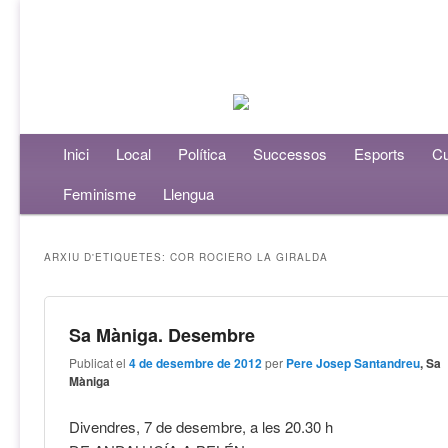
Menú principal
Inici
Aneu al contingut principal
Aneu al contingut secundari
Local
Política
Successos
Esports
Cu
Feminisme
Llengua
ARXIU D'ETIQUETES:
COR ROCIERO LA GIRALDA
Sa Màniga. Desembre
Publicat el
4 de desembre de 2012
per
Pere Josep Santandreu
, Sa
Màniga
Divendres, 7 de desembre, a les 20.30 h