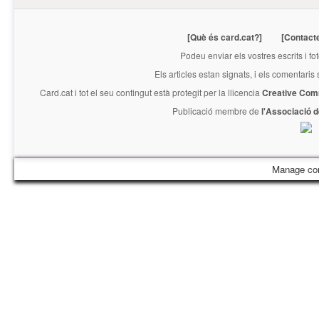
[Què és card.cat?]
[Contact
Podeu enviar els vostres escrits i fo
Els articles estan signats, i els comentaris
Card.cat
i tot el seu contingut està protegit per la llicencia
Creative Com
Publicació membre de
l'Associació 
Manage co