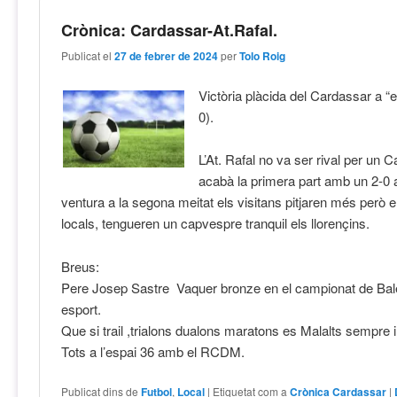
Crònica: Cardassar-At.Rafal.
Publicat el
27 de febrer de 2024
per
Tolo Roig
Victòria plàcida del Cardassar a “e
0).
L’At. Rafal no va ser rival per un 
acabà la primera part amb un 2-0 a
ventura a la segona meitat els visitans pitjaren més però 
locals, tengueren un capvespre tranquil els llorençins.
Breus:
Pere Josep Sastre Vaquer bronze en el campionat de Bal
esport.
Que si trail ,trialons dualons maratons es Malalts sempre i
Tots a l’espai 36 amb el RCDM.
Publicat dins de
Futbol
,
Local
|
Etiquetat com a
Crònica Cardassar
|