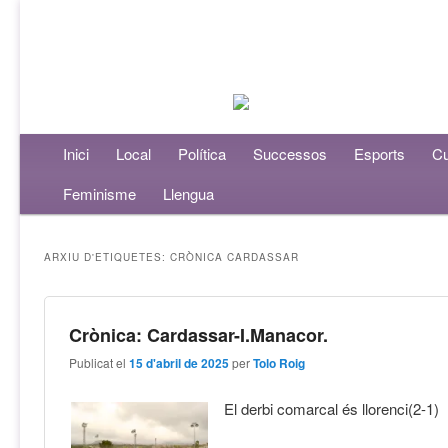
Menú principal
Inici
Aneu al contingut principal
Aneu al contingut secundari
Local
Política
Successos
Esports
Cu
Feminisme
Llengua
ARXIU D'ETIQUETES:
CRÒNICA CARDASSAR
Crònica: Cardassar-I.Manacor.
Publicat el
15 d'abril de 2025
per
Tolo Roig
El derbi comarcal és llorenci(2-1)