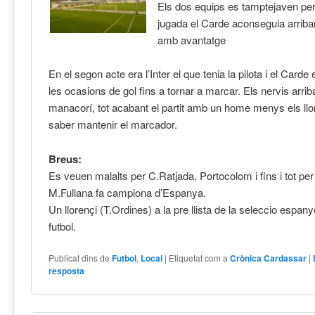
Els dos equips es tamptejaven pe
jugada el Carde aconseguia arriba
amb avantatge
En el segon acte era l’Inter el que tenia la pilota i el Carde
les ocasions de gol fins a tornar a marcar. Els nervis arrib
manacorí, tot acabant el partit amb un home menys els ll
saber mantenir el marcador.
Breus:
Es veuen malalts per C.Ratjada, Portocolom i fins i tot pe
M.Fullana fa campiona d’Espanya.
Un llorençi (T.Ordines) a la pre llista de la seleccio espan
futbol.
Publicat dins de
Futbol
,
Local
|
Etiquetat com a
Crònica Cardassar
|
resposta