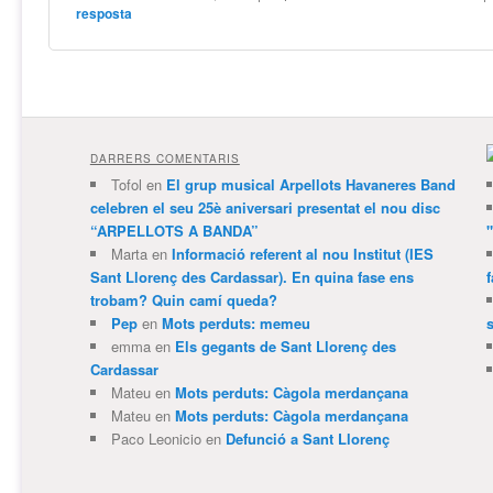
resposta
DARRERS COMENTARIS
Tofol
en
El grup musical Arpellots Havaneres Band
celebren el seu 25è aniversari presentat el nou disc
“ARPELLOTS A BANDA”
Marta
en
Informació referent al nou Institut (IES
Sant Llorenç des Cardassar). En quina fase ens
trobam? Quin camí queda?
Pep
en
Mots perduts: memeu
emma
en
Els gegants de Sant Llorenç des
Cardassar
Mateu
en
Mots perduts: Càgola merdançana
Mateu
en
Mots perduts: Càgola merdançana
Paco Leonicio
en
Defunció a Sant Llorenç