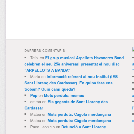
DARRERS COMENTARIS
Tofol
en
El grup musical Arpellots Havaneres Band
celebren el seu 25è aniversari presentat el nou disc
“ARPELLOTS A BANDA”
Marta
en
Informació referent al nou Institut (IES
Sant Llorenç des Cardassar). En quina fase ens
trobam? Quin camí queda?
Pep
en
Mots perduts: memeu
emma
en
Els gegants de Sant Llorenç des
Cardassar
l
Mateu
en
Mots perduts: Càgola merdançana
Mateu
en
Mots perduts: Càgola merdançana
Paco Leonicio
en
Defunció a Sant Llorenç