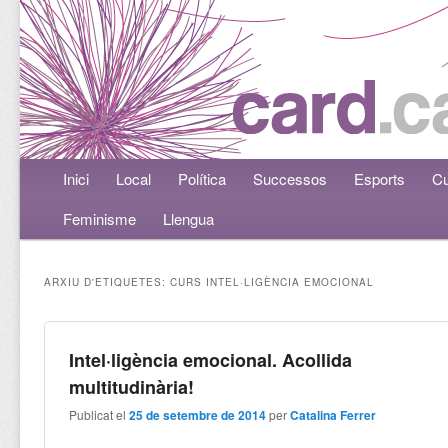
Menú principal
Inici
Aneu al contingut principal
Aneu al contingut secundari
Local
Política
Successos
Esports
Cu
Feminisme
Llengua
ARXIU D'ETIQUETES:
CURS INTEL·LIGÈNCIA EMOCIONAL
Intel·ligència emocional. Acollida
multitudinària!
Publicat el
25 de setembre de 2014
per
Catalina Ferrer