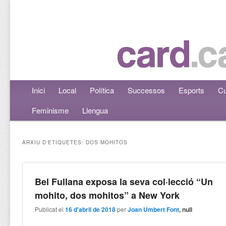
Menú principal
Inici
Aneu al contingut principal
Aneu al contingut secundari
Local
Política
Successos
Esports
Cu
Feminisme
Llengua
ARXIU D'ETIQUETES:
DOS MOHITOS
Bel Fullana exposa la seva col·lecció “Un
mohito, dos mohitos” a New York
Publicat el
16 d'abril de 2018
per
Joan Umbert Font
, null