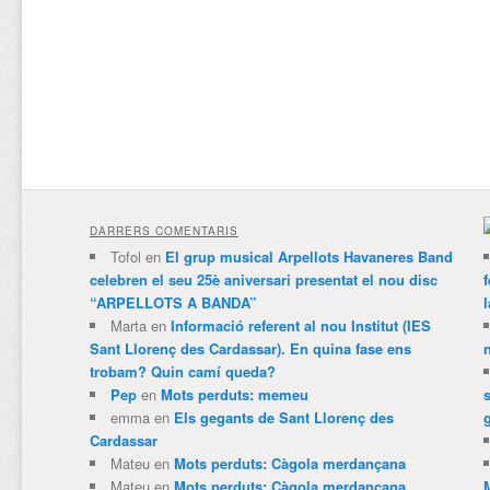
DARRERS COMENTARIS
Tofol
en
El grup musical Arpellots Havaneres Band
celebren el seu 25è aniversari presentat el nou disc
“ARPELLOTS A BANDA”
Marta
en
Informació referent al nou Institut (IES
Sant Llorenç des Cardassar). En quina fase ens
trobam? Quin camí queda?
Pep
en
Mots perduts: memeu
emma
en
Els gegants de Sant Llorenç des
Cardassar
Mateu
en
Mots perduts: Càgola merdançana
Mateu
en
Mots perduts: Càgola merdançana