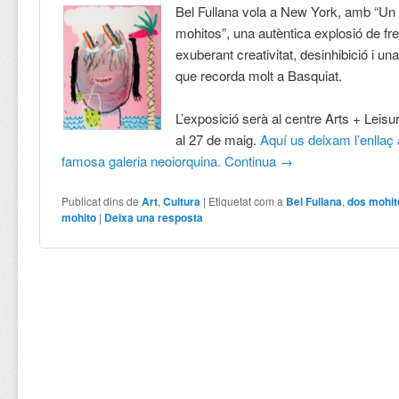
Bel Fullana vola a New York, amb “Un
mohitos”, una autèntica explosió de fr
exuberant creativitat, desinhibició i u
que recorda molt a Basquiat.
L’exposició serà al centre Arts + Leisur
al 27 de maig.
Aquí us deixam l’enllaç
famosa galeria neoiorquina.
Continua
→
Publicat dins de
Art
,
Cultura
|
Etiquetat com a
Bel Fullana
,
dos mohit
mohito
|
Deixa una resposta