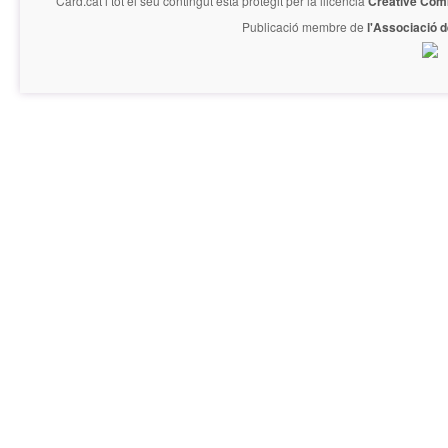
Card.cat
i tot el seu contingut està protegit per la llicencia
Creative Com
Publicació membre de
l'Associació 