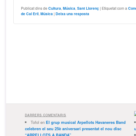
Publicat dins de
Cultura
,
Música
,
Sant Llorenç
|
Etiquetat com a
Con
de Cal Eril
,
Música
|
Deixa una resposta
DARRERS COMENTARIS
Tofol
en
El grup musical Arpellots Havaneres Band
celebren el seu 25è aniversari presentat el nou disc
“ARPELLOTS A BANDA”