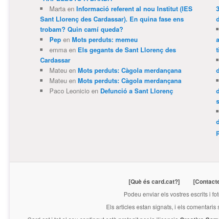
Marta
en
Informació referent al nou Institut (IES
3
Sant Llorenç des Cardassar). En quina fase ens
trobam? Quin camí queda?
Pep
en
Mots perduts: memeu
emma
en
Els gegants de Sant Llorenç des
t
Cardassar
Mateu
en
Mots perduts: Càgola merdançana
Mateu
en
Mots perduts: Càgola merdançana
Paco Leonicio
en
Defunció a Sant Llorenç
p
[Què és card.cat?]
[Contact
Podeu enviar els vostres escrits i fo
Els articles estan signats, i els comentaris