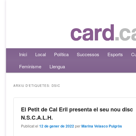
Menú principal
Inici
Aneu al contingut principal
Aneu al contingut secundari
Local
Política
Successos
Esports
Cu
Feminisme
Llengua
ARXIU D'ETIQUETES:
DSIC
El Petit de Cal Eril presenta el seu nou disc
N.S.C.A.L.H.
Publicat el
12 de gener de 2022
per
Marina Velasco Puigròs