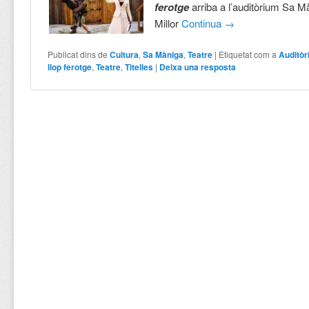
ferotge
arriba a l’auditòrium Sa M
Millor
Continua
→
Publicat dins de
Cultura
,
Sa Màniga
,
Teatre
|
Etiquetat com a
Auditò
llop ferotge
,
Teatre
,
Titelles
|
Deixa una resposta