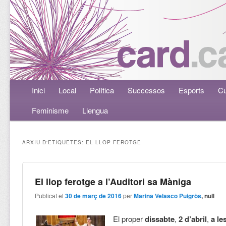
Menú principal
Inici
Aneu al contingut principal
Aneu al contingut secundari
Local
Política
Successos
Esports
Cu
Feminisme
Llengua
ARXIU D'ETIQUETES:
EL LLOP FEROTGE
El llop ferotge a l’Auditori sa Màniga
Publicat el
30 de març de 2016
per
Marina Velasco Puigròs
, null
El proper
dissabte
,
2 d’abril
,
a le