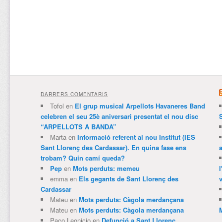
DARRERS COMENTARIS
Tofol
en
El grup musical Arpellots Havaneres Band
celebren el seu 25è aniversari presentat el nou disc
“ARPELLOTS A BANDA”
Marta
en
Informació referent al nou Institut (IES
Sant Llorenç des Cardassar). En quina fase ens
trobam? Quin camí queda?
Pep
en
Mots perduts: memeu
emma
en
Els gegants de Sant Llorenç des
v
Cardassar
Mateu
en
Mots perduts: Càgola merdançana
Mateu
en
Mots perduts: Càgola merdançana
Paco Leonicio
en
Defunció a Sant Llorenç