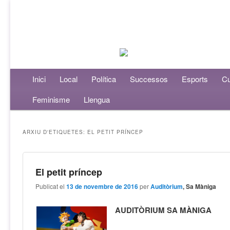
Menú principal
Inici
Aneu al contingut principal
Aneu al contingut secundari
Local
Política
Successos
Esports
Cu
Feminisme
Llengua
ARXIU D'ETIQUETES:
EL PETIT PRÍNCEP
El petit príncep
Publicat el
13 de novembre de 2016
per
Auditòrium
, Sa Màniga
AUDITÒRIUM SA MÀNIGA