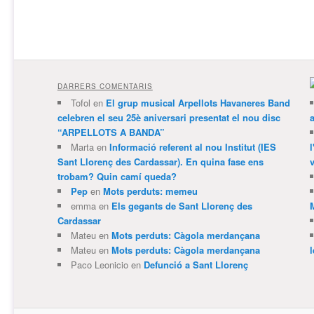
DARRERS COMENTARIS
Tofol
en
El grup musical Arpellots Havaneres Band
celebren el seu 25è aniversari presentat el nou disc
“ARPELLOTS A BANDA”
Marta
en
Informació referent al nou Institut (IES
Sant Llorenç des Cardassar). En quina fase ens
v
trobam? Quin camí queda?
Pep
en
Mots perduts: memeu
emma
en
Els gegants de Sant Llorenç des
Cardassar
Mateu
en
Mots perduts: Càgola merdançana
Mateu
en
Mots perduts: Càgola merdançana
Paco Leonicio
en
Defunció a Sant Llorenç