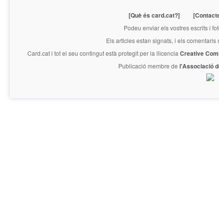
[Què és card.cat?]
[Contact
Podeu enviar els vostres escrits i fo
Els articles estan signats, i els comentaris
Card.cat
i tot el seu contingut està protegit per la llicencia
Creative Com
Publicació membre de
l'Associació 