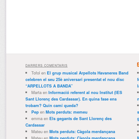
DARRERS COMENTARIS
Tofol
en
El grup musical Arpellots Havaneres Band
celebren el seu 25è aniversari presentat el nou disc
“ARPELLOTS A BANDA”
Marta
en
Informació referent al nou Institut (IES
Sant Llorenç des Cardassar). En quina fase ens
trobam? Quin camí queda?
Pep
en
Mots perduts: memeu
emma
en
Els gegants de Sant Llorenç des
Cardassar
Mateu
en
Mots perduts: Càgola merdançana
Mateu
en
Mots perduts: Càgola merdançana