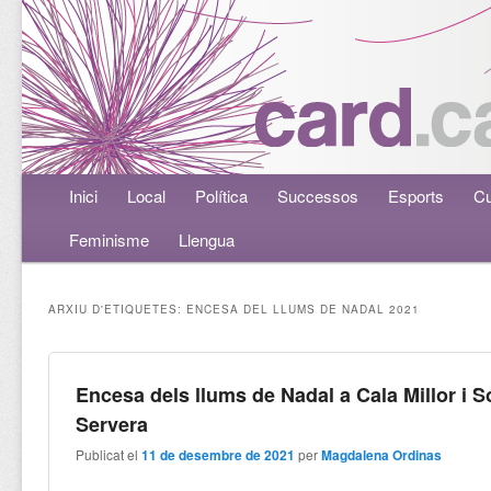
Menú principal
Inici
Aneu al contingut principal
Aneu al contingut secundari
Local
Política
Successos
Esports
Cu
Feminisme
Llengua
ARXIU D'ETIQUETES:
ENCESA DEL LLUMS DE NADAL 2021
Encesa dels llums de Nadal a Cala Millor i 
Servera
Publicat el
11 de desembre de 2021
per
Magdalena Ordinas