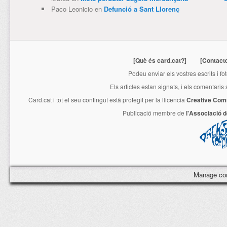
Paco Leonicio
en
Defunció a Sant Llorenç
[Què és card.cat?]
[Contact
Podeu enviar els vostres escrits i fo
Els articles estan signats, i els comentaris
Card.cat
i tot el seu contingut està protegit per la llicencia
Creative Com
Publicació membre de
l'Associació 
Manage co