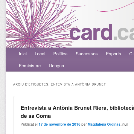
Menú principal
Inici
Aneu al contingut principal
Aneu al contingut secundari
Local
Política
Successos
Esports
Cu
Feminisme
Llengua
ARXIU D'ETIQUETES:
ENTEVISTA A ANTÒNIA BRUNET
Entrevista a Antònia Brunet Riera, bibliotecà
de sa Coma
Publicat el
17 de novembre de 2016
per
Magdalena Ordinas
, null