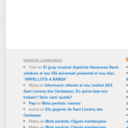
DARRERS COMENTARIS
Tofol
en
El grup musical Arpellots Havaneres Band
celebren el seu 25è aniversari presentat el nou disc
“ARPELLOTS A BANDA”
Marta
en
Informació referent al nou Institut (IES
Sant Llorenç des Cardassar). En quina fase ens
trobam? Quin camí queda?
Pep
en
Mots perduts: memeu
emma
en
Els gegants de Sant Llorenç des
Cardassar
Mateu
en
Mots perduts: Càgola merdançana
Mateu
en
Mots perduts: Càgola merdançana
e