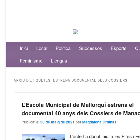
Menú principal
Inici
Aneu al contingut principal
Aneu al contingut secundari
Local
Política
Successos
Esports
Cu
Feminisme
Llengua
ARXIU D'ETIQUETES:
ESTRENA DOCUMENTAL DELS COSSIERS
L’Escola Municipal de Mallorquí estrena el
documental 40 anys dels Cossiers de Mana
Publicat el
30 de maig de 2021
per
Magdalena Ordinas
L’acte ha donat inici a les Fires i 