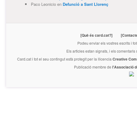
Paco Leonicio
en
Defunció a Sant Llorenç
[Què és card.cat?]
[Contact
Podeu enviar els vostres escrits i fo
Els articles estan signats, i els comentaris
Card.cat
i tot el seu contingut està protegit per la llicencia
Creative Com
Publicació membre de
l'Associació 