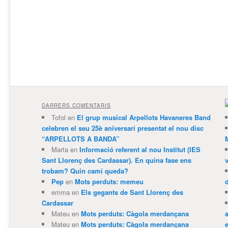
DARRERS COMENTARIS
Tofol
en
El grup musical Arpellots Havaneres Band
celebren el seu 25è aniversari presentat el nou disc
“ARPELLOTS A BANDA”
Marta
en
Informació referent al nou Institut (IES
Sant Llorenç des Cardassar). En quina fase ens
trobam? Quin camí queda?
Pep
en
Mots perduts: memeu
emma
en
Els gegants de Sant Llorenç des
Cardassar
Mateu
en
Mots perduts: Càgola merdançana
Mateu
en
Mots perduts: Càgola merdançana
e