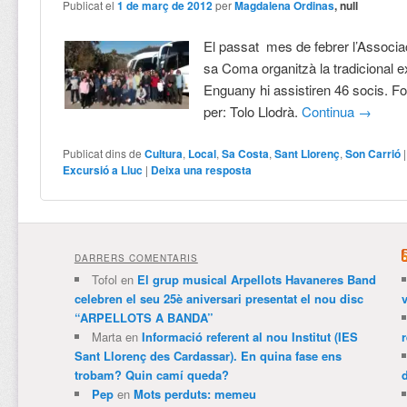
Publicat el
1 de març de 2012
per
Magdalena Ordinas
, null
El passat mes de febrer l’Associa
sa Coma organitzà la tradicional e
Enguany hi assistiren 46 socis. F
per: Tolo Llodrà.
Continua
→
Publicat dins de
Cultura
,
Local
,
Sa Costa
,
Sant Llorenç
,
Son Carrió
Excursió a Lluc
|
Deixa una resposta
DARRERS COMENTARIS
Tofol
en
El grup musical Arpellots Havaneres Band
celebren el seu 25è aniversari presentat el nou disc
v
“ARPELLOTS A BANDA”
Marta
en
Informació referent al nou Institut (IES
Sant Llorenç des Cardassar). En quina fase ens
trobam? Quin camí queda?
Pep
en
Mots perduts: memeu