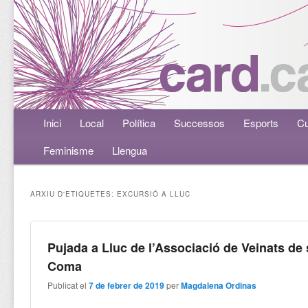
Menú principal
Inici
Aneu al contingut principal
Aneu al contingut secundari
Local
Política
Successos
Esports
Cu
Feminisme
Llengua
ARXIU D'ETIQUETES:
EXCURSIÓ A LLUC
Pujada a Lluc de l’Associació de Veinats de
Coma
Publicat el
7 de febrer de 2019
per
Magdalena Ordinas