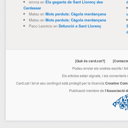
emma
en
Els gegants de Sant Llorenç des
Cardassar
Mateu
en
Mots perduts: Càgola merdançana
Mateu
en
Mots perduts: Càgola merdançana
Paco Leonicio
en
Defunció a Sant Llorenç
3
[Què és card.cat?]
[Contact
Podeu enviar els vostres escrits i fo
Els articles estan signats, i els comentaris
Card.cat
i tot el seu contingut està protegit per la llicencia
Creative Com
Publicació membre de
l'Associació 