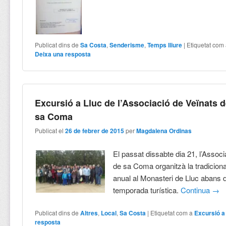
Publicat dins de
Sa Costa
,
Senderisme
,
Temps lliure
|
Etiquetat com
Deixa una resposta
Excursió a Lluc de l’Associació de Veïnats 
sa Coma
Publicat el
26 de febrer de 2015
per
Magdalena Ordinas
El passat dissabte dia 21, l’Assoc
de sa Coma organitzà la tradiciona
anual al Monasteri de Lluc abans de
temporada turística.
Continua
→
Publicat dins de
Altres
,
Local
,
Sa Costa
|
Etiquetat com a
Excursió a
resposta