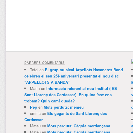
DARRERS COMENTARIS
Tofol
en
El grup musical Arpellots Havaneres Band
celebren el seu 25è aniversari presentat el nou disc
“ARPELLOTS A BANDA”
Marta
en
Informació referent al nou Institut (IES
Sant Llorenç des Cardassar). En quina fase ens
trobam? Quin camí queda?
Pep
en
Mots perduts: memeu
emma
en
Els gegants de Sant Llorenç des
Cardassar
Mateu
en
Mots perduts: Càgola merdançana
Mateu
en
Mots perduts: Càgola merdançana
e