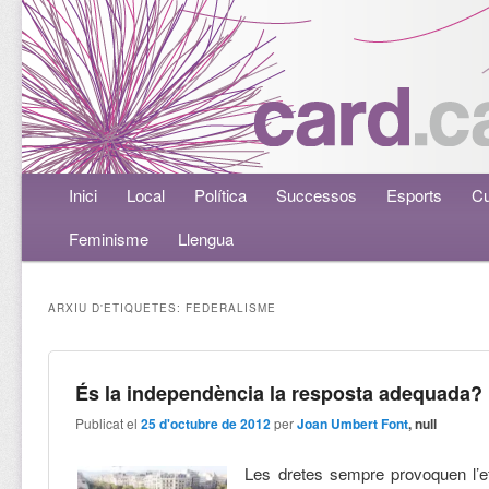
Menú principal
Inici
Aneu al contingut principal
Aneu al contingut secundari
Local
Política
Successos
Esports
Cu
Feminisme
Llengua
ARXIU D'ETIQUETES:
FEDERALISME
És la independència la resposta adequada?
Publicat el
25 d'octubre de 2012
per
Joan Umbert Font
, null
Les dretes sempre provoquen l’ef