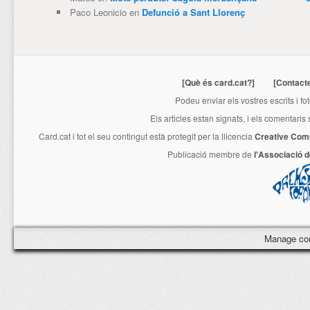
Paco Leonicio
en
Defunció a Sant Llorenç
[Què és card.cat?]
[Contact
Podeu enviar els vostres escrits i fo
Els articles estan signats, i els comentaris
Card.cat
i tot el seu contingut està protegit per la llicencia
Creative Com
Publicació membre de
l'Associació 
Manage co