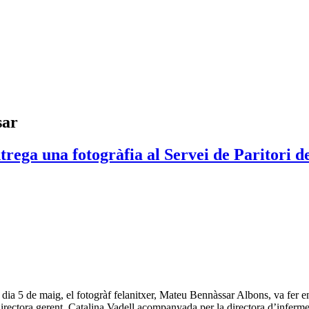
sar
ntrega una fotogràfia al Servei de Paritori 
dia 5 de maig, el fotogràf felanitxer, Mateu Bennàssar Albons, va fer e
directora gerent, Catalina Vadell acompanyada per la directora d’inferme