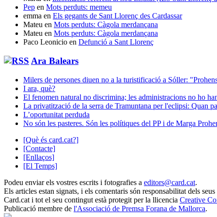
Pep
en
Mots perduts: memeu
emma
en
Els gegants de Sant Llorenç des Cardassar
Mateu
en
Mots perduts: Càgola merdançana
Mateu
en
Mots perduts: Càgola merdançana
Paco Leonicio
en
Defunció a Sant Llorenç
Ara Balears
Milers de persones diuen no a la turistificació a Sóller: "Prohens
I ara, què?
El fenomen natural no discrimina; les administracions no ho han
La privatització de la serra de Tramuntana per l'eclipsi: Quan p
L’oportunitat perduda
No són les pasteres. Són les polítiques del PP i de Marga Prohe
[Què és card.cat?]
[Contacte]
[Enllaços]
[El Temps]
Podeu enviar els vostres escrits i fotografies a
editors@card.cat
.
Els articles estan signats, i els comentaris són responsabilitat dels seus
Card.cat
i tot el seu contingut està protegit per la llicencia
Creative C
Publicació membre de
l'Associació de Premsa Forana de Mallorca
.