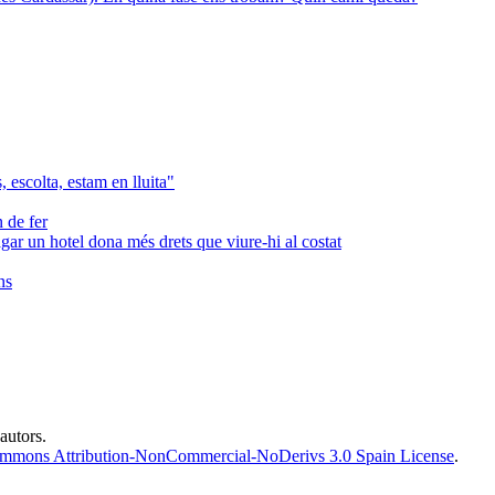
, escolta, estam en lluita"
 de fer
agar un hotel dona més drets que viure-hi al costat
ns
 autors.
ommons Attribution-NonCommercial-NoDerivs 3.0 Spain License
.