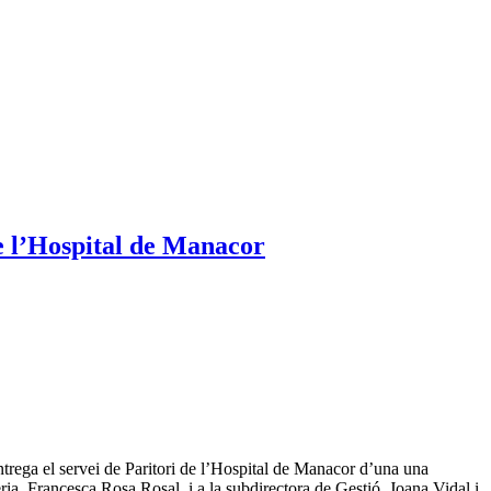
de l’Hospital de Manacor
ntrega el servei de Paritori de l’Hospital de Manacor d’una una
ria, Francesca Rosa Rosal, i a la subdirectora de Gestió, Joana Vidal i