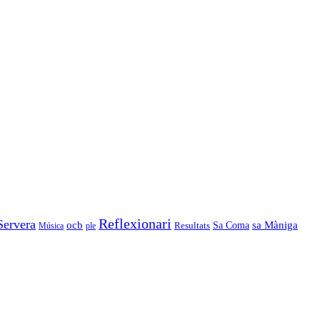
Reflexionari
Servera
ocb
Sa Coma
sa Màniga
Resultats
Música
ple