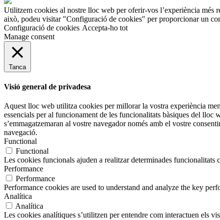
Utilitzem cookies al nostre lloc web per oferir-vos l’experiència més r
això, podeu visitar "Configuració de cookies" per proporcionar un con
Configuració de cookies
Accepta-ho tot
Manage consent
Tanca
Visió general de privadesa
Aquest lloc web utilitza cookies per millorar la vostra experiència m
essencials per al funcionament de les funcionalitats bàsiques del lloc
s’emmagatzemaran al vostre navegador només amb el vostre consentimen
navegació.
Functional
Functional
Les cookies funcionals ajuden a realitzar determinades funcionalitats c
Performance
Performance
Performance cookies are used to understand and analyze the key perfor
Analítica
Analítica
Les cookies analítiques s’utilitzen per entendre com interactuen els v