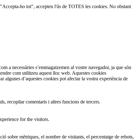
ic a "Accepta-ho tot", accepteu l'ús de TOTES les cookies. No obstant
en com a necessàries s’emmagatzemen al vostre navegador, ja que són
ntendre com utilitzeu aquest lloc web. Aquestes cookies
 algunes d’aquestes cookies pot afectar la vostra experiència de
s, recopilar comentaris i altres funcions de tercers.
perience for the visitors.
ió sobre mètriques, el nombre de visitants, el percentatge de rebots,