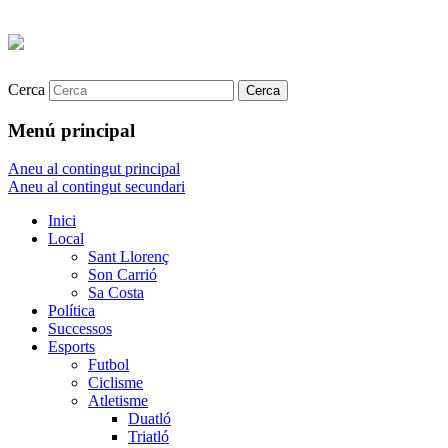
Cerca
Menú principal
Aneu al contingut principal
Aneu al contingut secundari
Inici
Local
Sant Llorenç
Son Carrió
Sa Costa
Política
Successos
Esports
Futbol
Ciclisme
Atletisme
Duatló
Triatló