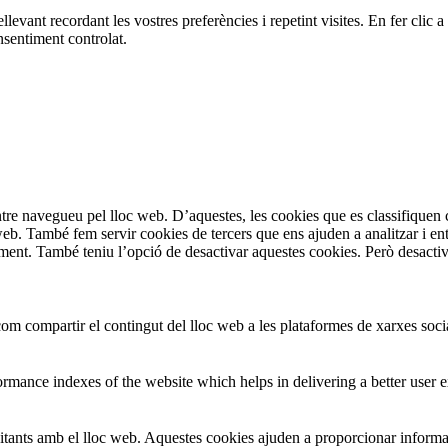
ellevant recordant les vostres preferències i repetint visites. En fer cl
sentiment controlat.
entre navegueu pel lloc web. D’aquestes, les cookies que es classifiqu
 web. També fem servir cookies de tercers que ens ajuden a analitzar i e
t. També teniu l’opció de desactivar aquestes cookies. Però desactivar
om compartir el contingut del lloc web a les plataformes de xarxes social
mance indexes of the website which helps in delivering a better user ex
isitants amb el lloc web. Aquestes cookies ajuden a proporcionar informac