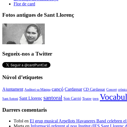
Flor de card
Fotos antigues de Sant Llorenç
Segueix-nos a Twitter
Núvol d’etiquetes
cançó
Cardassar
Ajuntament
CD Cardassar
Auditori sa Màniga
Concert
crònic
Vocabul
santoral
Sant Llorenç
Son Carrió
Teatre
tren
Sant Antoni
Darrers comentaris
Tofol
en
El grup musical Arpellots Havaneres Band celebren
Marta
en
Informació referent al nou Institut (IES Sant Llorenç