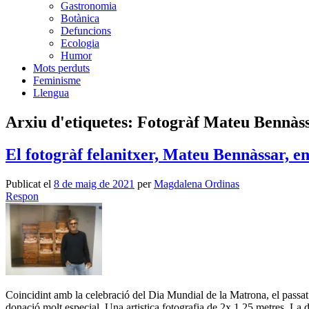
Gastronomia
Botànica
Defuncions
Ecologia
Humor
Mots perduts
Feminisme
Llengua
Arxiu d'etiquetes:
Fotogràf Mateu Bennàs
El fotogràf felanitxer, Mateu Bennàssar, e
Publicat el
8 de maig de 2021
per
Magdalena Ordinas
Respon
Coincidint amb la celebració del Dia Mundial de la Matrona, el passat 
donació molt especial. Una artistica fotografia de 2x 1,25 metres. La 