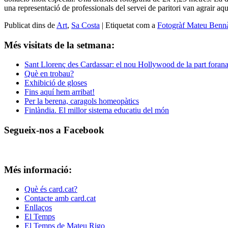
una representació de professionals del servei de paritori van agrair aqu
Publicat dins de
Art
,
Sa Costa
|
Etiquetat com a
Fotogràf Mateu Benn
Més visitats de la setmana:
Sant Llorenç des Cardassar: el nou Hollywood de la part foran
Què en trobau?
Exhibició de gloses
Fins aquí hem arribat!
Per la berena, caragols homeopàtics
Finlàndia. El millor sistema educatiu del món
Segueix-nos a Facebook
Més informació:
Què és card.cat?
Contacte amb card.cat
Enllaços
El Temps
El Temps de Mateu Rigo