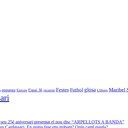
glosa
Festes
Maribel 
Futbol
enquesta
Espai 36
Entorn
a
excursió
Llibres
ari
 el seu 25è aniversari presentat el nou disc “ARPELLOTS A BANDA”
 des Cardassar). En quina fase ens trobam? Quin camí queda?