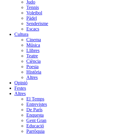
Judo
Tennis
Voleibol
Pàdel
Senderisme
Escacs
Cultura
Cinema
Música
Llibres
Teatre
Ciència
Poesia
Història
Altres
Opinió
Festes
Altres
El Temps
Entrevistes
De París
Enquesta
Gent Gran
Educació
Parròquia