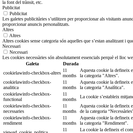
la font del trànsit, etc.
Publicitat
Publicitat
Les galetes publicitàries s’utilitzen per proporcionar als visitants an
proporcionar anuncis personalitzats.
Altres
Altres
Altres cookies sense categoria són aquelles que s’estan analitzant i que
Necessari
Necessari
Les cookies necessàries són absolutament essencials perquè el lloc we
Galeta
Durada
11
Aquesta cookie la defineix 
cookielawinfo-checkbox-altres
months
la categoria "Altres".
cookielawinfo-checkbox-
11
Aquesta cookie la defineix 
analitica
months
la categoria "Analítica".
cookielawinfo-checkbox-
11
La cookie s’estableix mitjan
functional
months
cookielawinfo-checkbox-
11
Aquesta cookie la defineix 
necessaries
months
de la categoria “Necessàries
cookielawinfo-checkbox-
11
Aquesta cookie la defineix 
rendiment
months
la categoria "Rendiment".
11
La cookie la defineix el co
viewed_cookie_politica