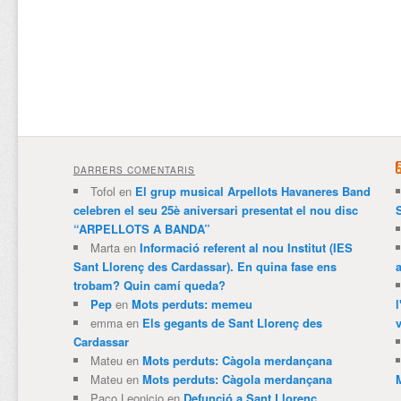
DARRERS COMENTARIS
Tofol
en
El grup musical Arpellots Havaneres Band
celebren el seu 25è aniversari presentat el nou disc
“ARPELLOTS A BANDA”
Marta
en
Informació referent al nou Institut (IES
Sant Llorenç des Cardassar). En quina fase ens
trobam? Quin camí queda?
Pep
en
Mots perduts: memeu
emma
en
Els gegants de Sant Llorenç des
v
Cardassar
Mateu
en
Mots perduts: Càgola merdançana
Mateu
en
Mots perduts: Càgola merdançana
Paco Leonicio
en
Defunció a Sant Llorenç