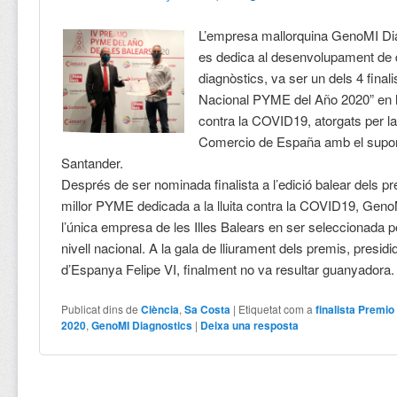
L’empresa mallorquina GenoMI Di
es dedica al desenvolupament de d
diagnòstics, va ser un dels 4 final
Nacional PYME del Año 2020” en la
contra la COVID19, atorgats per 
Comercio de España amb el supo
Santander.
Després de ser nominada finalista a l’edició balear dels 
millor PYME dedicada a la lluita contra la COVID19, Geno
l’única empresa de les Illes Balears en ser seleccionada pe
nivell nacional. A la gala de lliurament dels premis, presidi
d’Espanya Felipe VI, finalment no va resultar guanyadora
Publicat dins de
Ciència
,
Sa Costa
|
Etiquetat com a
finalista Premi
2020
,
GenoMI Diagnostics
|
Deixa una resposta