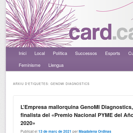
Menú principal
Inici
Aneu al contingut principal
Aneu al contingut secundari
Local
Política
Successos
Esports
Cu
Feminisme
Llengua
ARXIU D'ETIQUETES:
GENOMI DIAGNOSTICS
L’Empresa mallorquina GenoMI Diagnostics
finalista del «Premio Nacional PYME del Añ
2020»
Publicat el
13 de març de 2021
per
Magdalena Ordinas