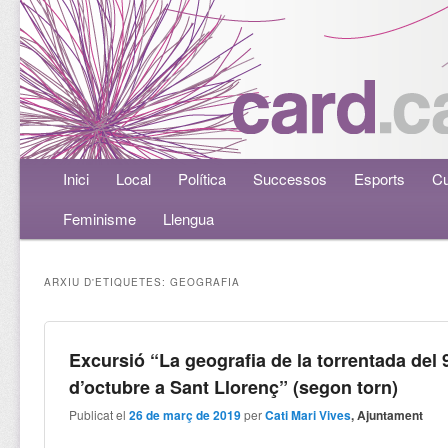
Menú principal
Inici
Aneu al contingut principal
Aneu al contingut secundari
Local
Política
Successos
Esports
Cu
Feminisme
Llengua
ARXIU D'ETIQUETES:
GEOGRAFIA
Excursió “La geografia de la torrentada del 
d’octubre a Sant Llorenç” (segon torn)
Publicat el
26 de març de 2019
per
Cati Mari Vives
, Ajuntament