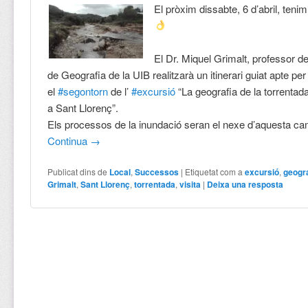
El pròxim dissabte, 6 d’abril, tenim
El Dr. Miquel Grimalt, professor d
de Geografia de la UIB realitzarà un itinerari guiat apte pe
el
#
segontorn
de l’
#
excursió
“La geografia de la torrentada
a Sant Llorenç”.
Els processos de la inundació seran el nexe d’aquesta c
Continua
→
Publicat dins de
Local
,
Successos
|
Etiquetat com a
excursió
,
geogr
Grimalt
,
Sant Llorenç
,
torrentada
,
visita
|
Deixa una resposta