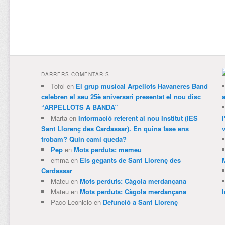
DARRERS COMENTARIS
Tofol
en
El grup musical Arpellots Havaneres Band
celebren el seu 25è aniversari presentat el nou disc
“ARPELLOTS A BANDA”
Marta
en
Informació referent al nou Institut (IES
Sant Llorenç des Cardassar). En quina fase ens
v
trobam? Quin camí queda?
Pep
en
Mots perduts: memeu
emma
en
Els gegants de Sant Llorenç des
Cardassar
Mateu
en
Mots perduts: Càgola merdançana
Mateu
en
Mots perduts: Càgola merdançana
Paco Leonicio
en
Defunció a Sant Llorenç