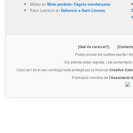
Mateu
en
Mots perduts: Càgola merdançana
Paco Leonicio
en
Defunció a Sant Llorenç
3
[Què és card.cat?]
[Contact
Podeu enviar els vostres escrits i fo
Els articles estan signats, i els comentaris
Card.cat
i tot el seu contingut està protegit per la llicencia
Creative Com
Publicació membre de
l'Associació 