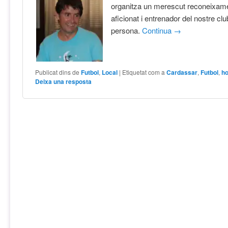
organitza un merescut reconeixame
aficionat i entrenador del nostre club
persona.
Continua
→
Publicat dins de
Futbol
,
Local
|
Etiquetat com a
Cardassar
,
Futbol
,
h
Deixa una resposta