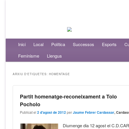
Menú principal
Inici
Aneu al contingut principal
Aneu al contingut secundari
Local
Política
Successos
Esports
Cu
Feminisme
Llengua
ARXIU D'ETIQUETES:
HOMENTAGE
Partit homenatge-reconeixament a Tolo
Pocholo
Publicat el
2 d'agost de 2012
per
Jaume Febrer Cardassar
, Cardas
Diumenge dia 12 agost el C.D.