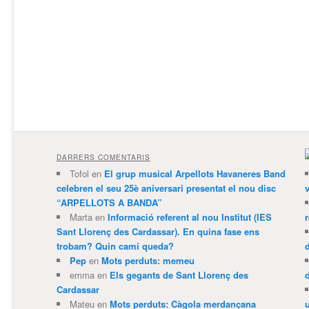
DARRERS COMENTARIS
Tofol
en
El grup musical Arpellots Havaneres Band
celebren el seu 25è aniversari presentat el nou disc
v
“ARPELLOTS A BANDA”
Marta
en
Informació referent al nou Institut (IES
Sant Llorenç des Cardassar). En quina fase ens
trobam? Quin camí queda?
Pep
en
Mots perduts: memeu
emma
en
Els gegants de Sant Llorenç des
Cardassar
Mateu
en
Mots perduts: Càgola merdançana