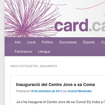
Menú principal
Inici
Aneu al contingut principal
Aneu al contingut secundari
Local
Política
Successos
Esports
Cu
Feminisme
Llengua
ARXIU D'ETIQUETES:
INAGURACIÓ
Inauguració del Centre Jove a sa Coma
Publicat el
19 de setembre de 2011
per
Araceli Menéndez
Ja s’ha inaugurat el Centre Jove de sa Coma! Es troba a l’a