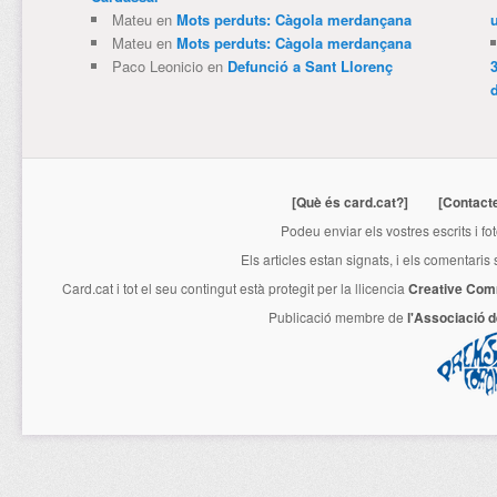
Mateu
en
Mots perduts: Càgola merdançana
Mateu
en
Mots perduts: Càgola merdançana
Paco Leonicio
en
Defunció a Sant Llorenç
3
[Què és card.cat?]
[Contact
Podeu enviar els vostres escrits i fo
Els articles estan signats, i els comentaris
Card.cat
i tot el seu contingut està protegit per la llicencia
Creative Com
Publicació membre de
l'Associació 