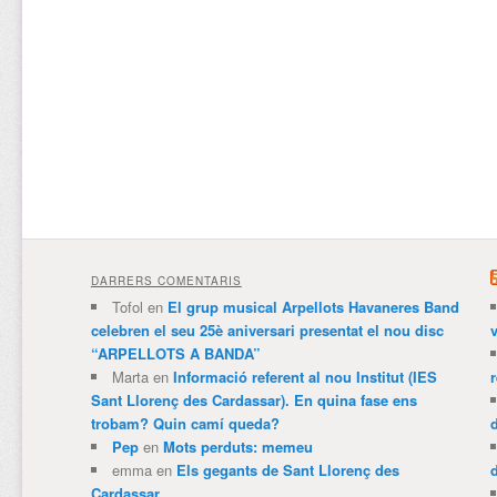
DARRERS COMENTARIS
Tofol
en
El grup musical Arpellots Havaneres Band
celebren el seu 25è aniversari presentat el nou disc
v
“ARPELLOTS A BANDA”
Marta
en
Informació referent al nou Institut (IES
Sant Llorenç des Cardassar). En quina fase ens
trobam? Quin camí queda?
Pep
en
Mots perduts: memeu
emma
en
Els gegants de Sant Llorenç des
Cardassar