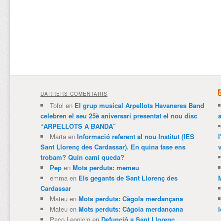
DARRERS COMENTARIS
Tofol
en
El grup musical Arpellots Havaneres Band
celebren el seu 25è aniversari presentat el nou disc
“ARPELLOTS A BANDA”
Marta
en
Informació referent al nou Institut (IES
Sant Llorenç des Cardassar). En quina fase ens
v
trobam? Quin camí queda?
Pep
en
Mots perduts: memeu
emma
en
Els gegants de Sant Llorenç des
Cardassar
Mateu
en
Mots perduts: Càgola merdançana
Mateu
en
Mots perduts: Càgola merdançana
Paco Leonicio
en
Defunció a Sant Llorenç