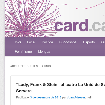
Menú principal
Inici
Aneu al contingut principal
Aneu al contingut secundari
Local
Política
Successos
Esports
Cu
Feminisme
Llengua
ARXIU D'ETIQUETES:
LA UNIÓ
“Lady, Frank & Stein” al teatre La Unió de S
Servera
Publicat el
3 de desembre de 2016
per
Joan Adrover
, null