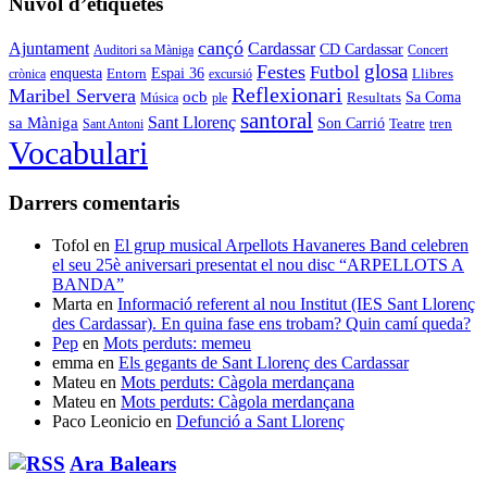
Núvol d’etiquetes
cançó
Cardassar
Ajuntament
CD Cardassar
Auditori sa Màniga
Concert
glosa
Festes
Futbol
enquesta
Espai 36
Entorn
crònica
excursió
Llibres
Reflexionari
Maribel Servera
ocb
Sa Coma
Resultats
Música
ple
santoral
Sant Llorenç
sa Màniga
Son Carrió
Teatre
tren
Sant Antoni
Vocabulari
Darrers comentaris
Tofol
en
El grup musical Arpellots Havaneres Band celebren
el seu 25è aniversari presentat el nou disc “ARPELLOTS A
BANDA”
Marta
en
Informació referent al nou Institut (IES Sant Llorenç
des Cardassar). En quina fase ens trobam? Quin camí queda?
Pep
en
Mots perduts: memeu
emma
en
Els gegants de Sant Llorenç des Cardassar
Mateu
en
Mots perduts: Càgola merdançana
Mateu
en
Mots perduts: Càgola merdançana
Paco Leonicio
en
Defunció a Sant Llorenç
Ara Balears