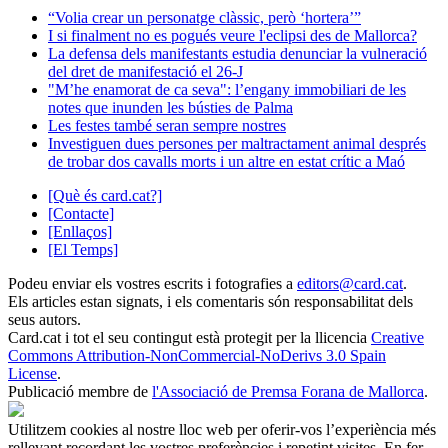
“Volia crear un personatge clàssic, però ‘hortera’”
I si finalment no es pogués veure l'eclipsi des de Mallorca?
La defensa dels manifestants estudia denunciar la vulneració
del dret de manifestació el 26-J
"M’he enamorat de ca seva": l’engany immobiliari de les
notes que inunden les bústies de Palma
Les festes també seran sempre nostres
Investiguen dues persones per maltractament animal després
de trobar dos cavalls morts i un altre en estat crític a Maó
[Què és card.cat?]
[Contacte]
[Enllaços]
[El Temps]
Podeu enviar els vostres escrits i fotografies a
editors@card.cat
.
Els articles estan signats, i els comentaris són responsabilitat dels
seus autors.
Card.cat
i tot el seu contingut està protegit per la llicencia
Creative
Commons Attribution-NonCommercial-NoDerivs 3.0 Spain
License
.
Publicació membre de
l'Associació de Premsa Forana de Mallorca
.
Utilitzem cookies al nostre lloc web per oferir-vos l’experiència més
rellevant recordant les vostres preferències i repetint visites. En fer