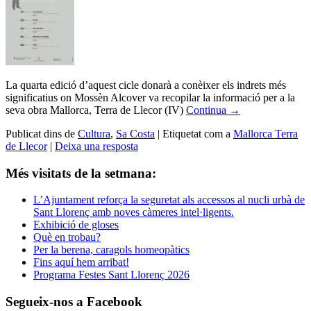
La quarta edició d’aquest cicle donarà a conèixer els indrets més
significatius on Mossèn Alcover va recopilar la informació per a la
seva obra Mallorca, Terra de Llecor (IV)
Continua
→
Publicat dins de
Cultura
,
Sa Costa
|
Etiquetat com a
Mallorca Terra
de Llecor
|
Deixa una resposta
Més visitats de la setmana:
L’Ajuntament reforça la seguretat als accessos al nucli urbà de
Sant Llorenç amb noves càmeres intel·ligents.
Exhibició de gloses
Què en trobau?
Per la berena, caragols homeopàtics
Fins aquí hem arribat!
Programa Festes Sant Llorenç 2026
Segueix-nos a Facebook