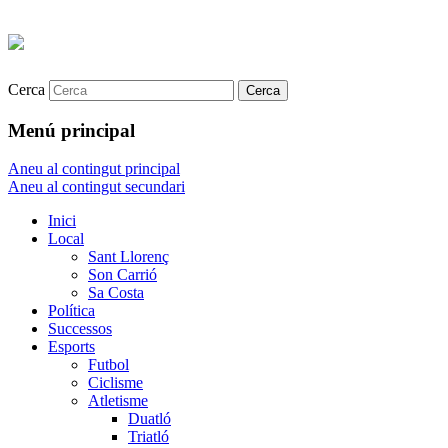
Cerca
Menú principal
Aneu al contingut principal
Aneu al contingut secundari
Inici
Local
Sant Llorenç
Son Carrió
Sa Costa
Política
Successos
Esports
Futbol
Ciclisme
Atletisme
Duatló
Triatló