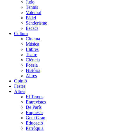
Judo
Tennis
Voleibol
Pàdel
Senderisme
Escacs
Cultura
Cinema
Música
Llibres
Teatre
Ciència
Poesia
Història
Altres
Opinió
Festes
Altres
El Temps
Entrevistes
De París
Enquesta
Gent Gran
Educació
Parròquia