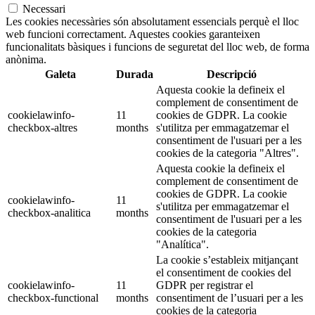
Necessari
Les cookies necessàries són absolutament essencials perquè el lloc
web funcioni correctament. Aquestes cookies garanteixen
funcionalitats bàsiques i funcions de seguretat del lloc web, de forma
anònima.
Galeta
Durada
Descripció
Aquesta cookie la defineix el
complement de consentiment de
cookielawinfo-
11
cookies de GDPR. La cookie
checkbox-altres
months
s'utilitza per emmagatzemar el
consentiment de l'usuari per a les
cookies de la categoria "Altres".
Aquesta cookie la defineix el
complement de consentiment de
cookies de GDPR. La cookie
cookielawinfo-
11
s'utilitza per emmagatzemar el
checkbox-analitica
months
consentiment de l'usuari per a les
cookies de la categoria
"Analítica".
La cookie s’estableix mitjançant
el consentiment de cookies del
cookielawinfo-
11
GDPR per registrar el
checkbox-functional
months
consentiment de l’usuari per a les
cookies de la categoria