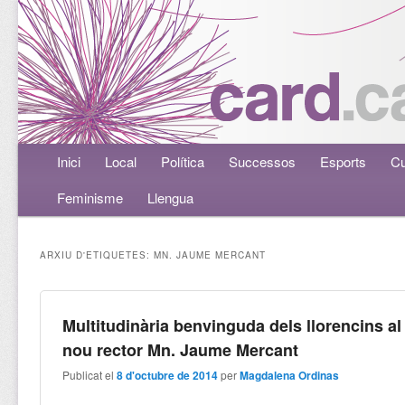
Menú principal
Inici
Aneu al contingut principal
Aneu al contingut secundari
Local
Política
Successos
Esports
Cu
Feminisme
Llengua
ARXIU D'ETIQUETES:
MN. JAUME MERCANT
Multitudinària benvinguda dels llorencins al
nou rector Mn. Jaume Mercant
Publicat el
8 d'octubre de 2014
per
Magdalena Ordinas