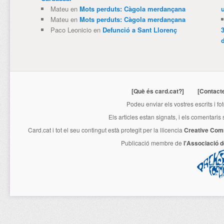
Mateu
en
Mots perduts: Càgola merdançana
Mateu
en
Mots perduts: Càgola merdançana
Paco Leonicio
en
Defunció a Sant Llorenç
3
[Què és card.cat?]
[Contact
Podeu enviar els vostres escrits i fo
Els articles estan signats, i els comentaris
Card.cat
i tot el seu contingut està protegit per la llicencia
Creative Com
Publicació membre de
l'Associació 