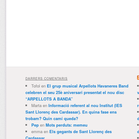
DARRERS COMENTARIS
Tofol
en
El grup musical Arpellots Havaneres Band
celebren el seu 25è aniversari presentat el nou disc
v
“ARPELLOTS A BANDA”
Marta
en
Informació referent al nou Institut (IES
Sant Llorenç des Cardassar). En quina fase ens
trobam? Quin camí queda?
Pep
en
Mots perduts: memeu
emma
en
Els gegants de Sant Llorenç des
Cardassar