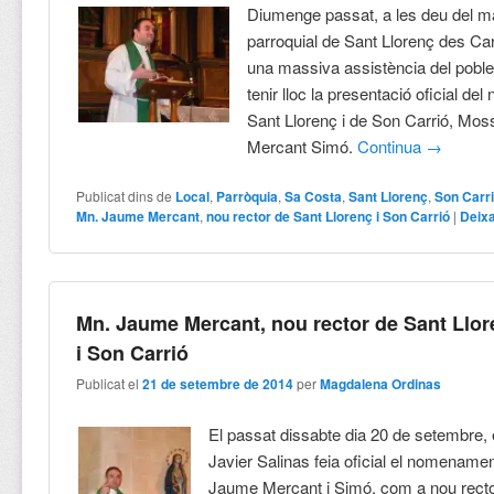
Diumenge passat, a les deu del mat
parroquial de Sant Llorenç des C
una massiva assistència del poble 
tenir lloc la presentació oficial del
Sant Llorenç i de Son Carrió, Mo
Mercant Simó.
Continua
→
Publicat dins de
Local
,
Parròquia
,
Sa Costa
,
Sant Llorenç
,
Son Carr
Mn. Jaume Mercant
,
nou rector de Sant Llorenç i Son Carrió
|
Deix
Mn. Jaume Mercant, nou rector de Sant Llo
i Son Carrió
Publicat el
21 de setembre de 2014
per
Magdalena Ordinas
El passat dissabte dia 20 de setembre, 
Javier Salinas feia oficial el nomename
Jaume Mercant i Simó, com a nou recto