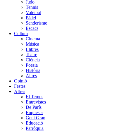
Judo
Tennis
Voleibol
Pàdel
Senderisme
Escacs
Cultura
Cinema
Música
Llibres
Teatre
Ciència
Poesia
Història
Altres
Opinió
Festes
Altres
El Temps
Entrevistes
De París
Enquesta
Gent Gran
Educació
Parròquia