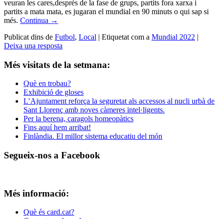
veuran les cares,després de la fase de grups, partits fora xarxa i
partits a mata mata, es jugaran el mundial en 90 minuts o qui sap si
més.
Continua
→
Publicat dins de
Futbol
,
Local
|
Etiquetat com a
Mundial 2022
|
Deixa una resposta
Més visitats de la setmana:
Què en trobau?
Exhibició de gloses
L’Ajuntament reforça la seguretat als accessos al nucli urbà de
Sant Llorenç amb noves càmeres intel·ligents.
Per la berena, caragols homeopàtics
Fins aquí hem arribat!
Finlàndia. El millor sistema educatiu del món
Segueix-nos a Facebook
Més informació:
Què és card.cat?