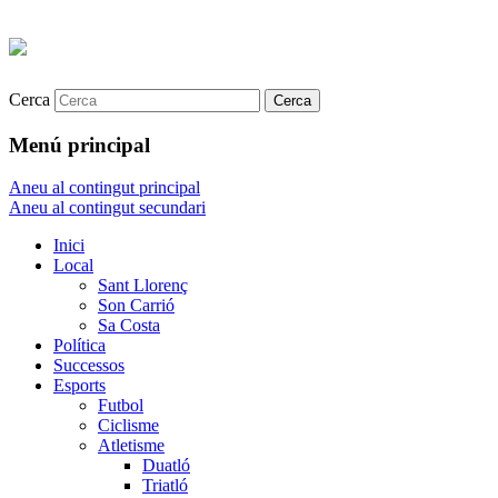
Cerca
Menú principal
Aneu al contingut principal
Aneu al contingut secundari
Inici
Local
Sant Llorenç
Son Carrió
Sa Costa
Política
Successos
Esports
Futbol
Ciclisme
Atletisme
Duatló
Triatló