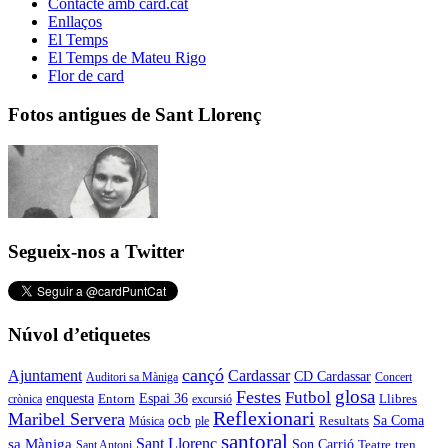
Contacte amb card.cat
Enllaços
El Temps
El Temps de Mateu Rigo
Flor de card
Fotos antigues de Sant Llorenç
Segueix-nos a Twitter
Núvol d’etiquetes
cançó
Cardassar
Ajuntament
CD Cardassar
Auditori sa Màniga
Concert
glosa
Festes
Futbol
enquesta
Espai 36
Entorn
crònica
excursió
Llibres
Reflexionari
Maribel Servera
ocb
Sa Coma
Resultats
Música
ple
santoral
Sant Llorenç
sa Màniga
Son Carrió
Teatre
tren
Sant Antoni