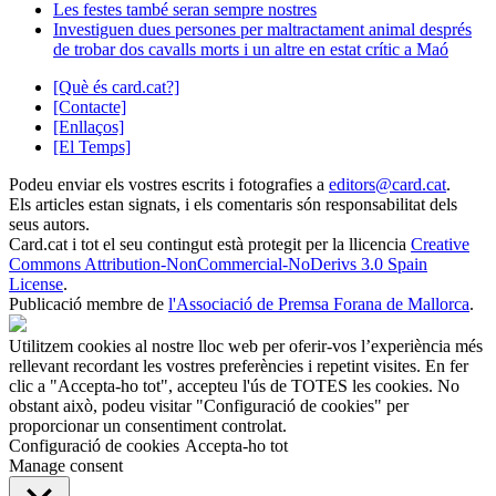
Les festes també seran sempre nostres
Investiguen dues persones per maltractament animal després
de trobar dos cavalls morts i un altre en estat crític a Maó
[Què és card.cat?]
[Contacte]
[Enllaços]
[El Temps]
Podeu enviar els vostres escrits i fotografies a
editors@card.cat
.
Els articles estan signats, i els comentaris són responsabilitat dels
seus autors.
Card.cat
i tot el seu contingut està protegit per la llicencia
Creative
Commons Attribution-NonCommercial-NoDerivs 3.0 Spain
License
.
Publicació membre de
l'Associació de Premsa Forana de Mallorca
.
Utilitzem cookies al nostre lloc web per oferir-vos l’experiència més
rellevant recordant les vostres preferències i repetint visites. En fer
clic a "Accepta-ho tot", accepteu l'ús de TOTES les cookies. No
obstant això, podeu visitar "Configuració de cookies" per
proporcionar un consentiment controlat.
Configuració de cookies
Accepta-ho tot
Manage consent