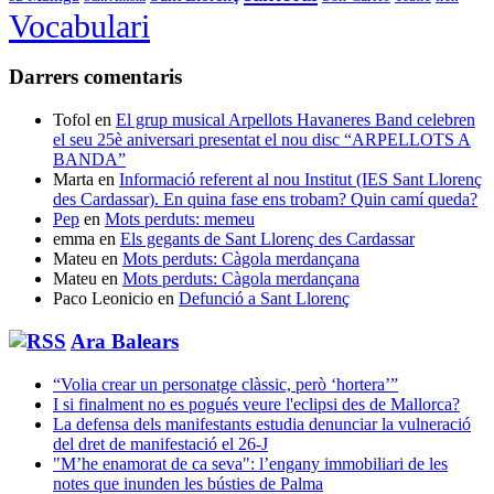
Vocabulari
Darrers comentaris
Tofol
en
El grup musical Arpellots Havaneres Band celebren
el seu 25è aniversari presentat el nou disc “ARPELLOTS A
BANDA”
Marta
en
Informació referent al nou Institut (IES Sant Llorenç
des Cardassar). En quina fase ens trobam? Quin camí queda?
Pep
en
Mots perduts: memeu
emma
en
Els gegants de Sant Llorenç des Cardassar
Mateu
en
Mots perduts: Càgola merdançana
Mateu
en
Mots perduts: Càgola merdançana
Paco Leonicio
en
Defunció a Sant Llorenç
Ara Balears
“Volia crear un personatge clàssic, però ‘hortera’”
I si finalment no es pogués veure l'eclipsi des de Mallorca?
La defensa dels manifestants estudia denunciar la vulneració
del dret de manifestació el 26-J
"M’he enamorat de ca seva": l’engany immobiliari de les
notes que inunden les bústies de Palma