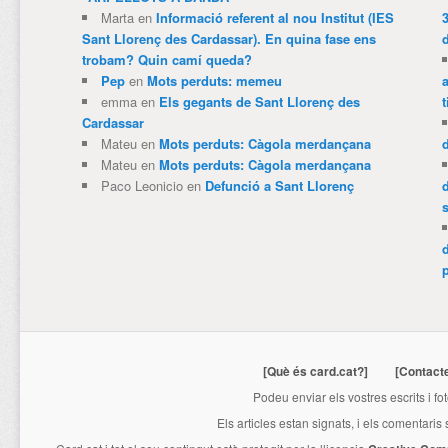
Marta
en
Informació referent al nou Institut (IES
3
Sant Llorenç des Cardassar). En quina fase ens
trobam? Quin camí queda?
Pep
en
Mots perduts: memeu
emma
en
Els gegants de Sant Llorenç des
t
Cardassar
Mateu
en
Mots perduts: Càgola merdançana
Mateu
en
Mots perduts: Càgola merdançana
Paco Leonicio
en
Defunció a Sant Llorenç
p
[Què és card.cat?]
[Contact
Podeu enviar els vostres escrits i fo
Els articles estan signats, i els comentaris