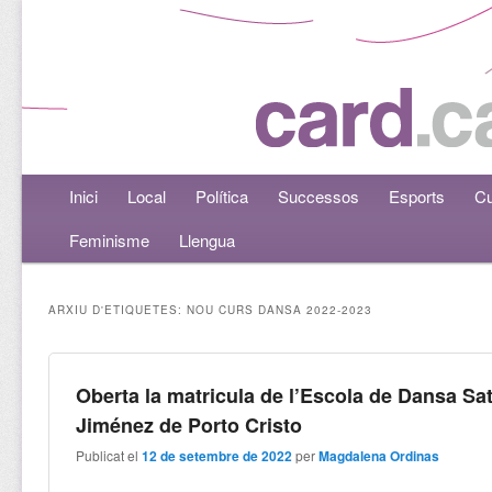
Menú principal
Inici
Aneu al contingut principal
Aneu al contingut secundari
Local
Política
Successos
Esports
Cu
Feminisme
Llengua
ARXIU D'ETIQUETES:
NOU CURS DANSA 2022-2023
Oberta la matricula de l’Escola de Dansa Sa
Jiménez de Porto Cristo
Publicat el
12 de setembre de 2022
per
Magdalena Ordinas