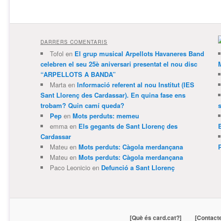
DARRERS COMENTARIS
Tofol
en
El grup musical Arpellots Havaneres Band
celebren el seu 25è aniversari presentat el nou disc
“ARPELLOTS A BANDA”
Marta
en
Informació referent al nou Institut (IES
Sant Llorenç des Cardassar). En quina fase ens
trobam? Quin camí queda?
Pep
en
Mots perduts: memeu
emma
en
Els gegants de Sant Llorenç des
Cardassar
Mateu
en
Mots perduts: Càgola merdançana
Mateu
en
Mots perduts: Càgola merdançana
Paco Leonicio
en
Defunció a Sant Llorenç
[Què és card.cat?]
[Contact