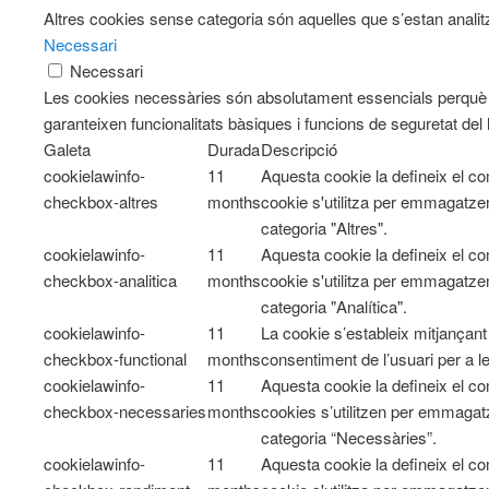
Altres cookies sense categoria són aquelles que s’estan analitz
Necessari
Necessari
Les cookies necessàries són absolutament essencials perquè e
garanteixen funcionalitats bàsiques i funcions de seguretat del
Galeta
Durada
Descripció
cookielawinfo-
11
Aquesta cookie la defineix el 
checkbox-altres
months
cookie s'utilitza per emmagatzem
categoria "Altres".
cookielawinfo-
11
Aquesta cookie la defineix el 
checkbox-analitica
months
cookie s'utilitza per emmagatzem
categoria "Analítica".
cookielawinfo-
11
La cookie s’estableix mitjançan
checkbox-functional
months
consentiment de l’usuari per a l
cookielawinfo-
11
Aquesta cookie la defineix el 
checkbox-necessaries
months
cookies s’utilitzen per emmagatz
categoria “Necessàries”.
cookielawinfo-
11
Aquesta cookie la defineix el 