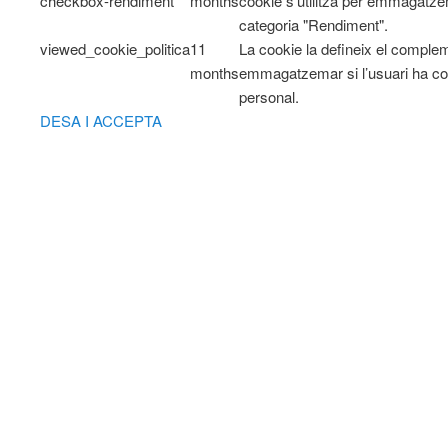
checkbox-rendiment
months
cookie s'utilitza per emmagatzem
categoria "Rendiment".
viewed_cookie_politica
11
La cookie la defineix el comple
months
emmagatzemar si l’usuari ha co
personal.
DESA I ACCEPTA