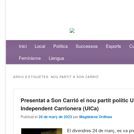
Menú principal
Inici
Aneu al contingut principal
Aneu al contingut secundari
Local
Política
Successos
Esports
Cu
Feminisme
Llengua
ARXIU D'ETIQUETES:
NOU PARTIT A SON CARRIÓ
Presentat a Son Carrió el nou partit polític 
Independent Carrionera (UICa)
Publicat el
26 de març de 2023
per
Magdalena Ordinas
El divendres 24 de març, es va pre