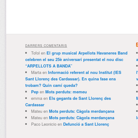
DARRERS COMENTARIS
Tofol
en
El grup musical Arpellots Havaneres Band
celebren el seu 25è aniversari presentat el nou disc
“ARPELLOTS A BANDA”
Marta
en
Informació referent al nou Institut (IES
Sant Llorenç des Cardassar). En quina fase ens
v
trobam? Quin camí queda?
Pep
en
Mots perduts: memeu
emma
en
Els gegants de Sant Llorenç des
Cardassar
Mateu
en
Mots perduts: Càgola merdançana
Mateu
en
Mots perduts: Càgola merdançana
Paco Leonicio
en
Defunció a Sant Llorenç