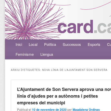
Menú principal
Inici
Aneu al contingut principal
Aneu al contingut secundari
Local
Política
Successos
Esports
Cu
Feminisme
Llengua
ARXIU D'ETIQUETES:
NOVA LÍNIA DE L’AJUNTAMENT SON SERVERA
L’Ajuntament de Son Servera aprova una no
línia d’ajudes per a autònoms i petites
empreses del municipi
Publicat el
10 de novembre de 2020
per
Magdalena Ordinas