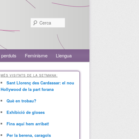
Cerca
 perduts
Feminisme
Llengua
MÉS VISITATS DE LA SETMANA:
Sant Llorenç des Cardassar: el nou
Hollywood de la part forana
Què en trobau?
Exhibició de gloses
Fins aquí hem arribat!
Per la berena, caragols