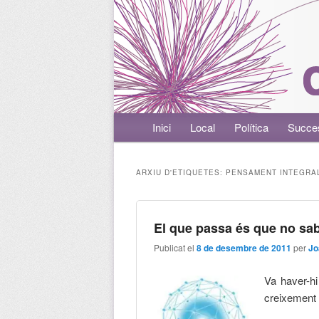
Menú principal
Inici
Aneu al contingut principal
Aneu al contingut secundari
Local
Política
Succe
ARXIU D'ETIQUETES:
PENSAMENT INTEGRA
El que passa és que no s
Publicat el
8 de desembre de 2011
per
Jo
Va haver-hi
creixement 