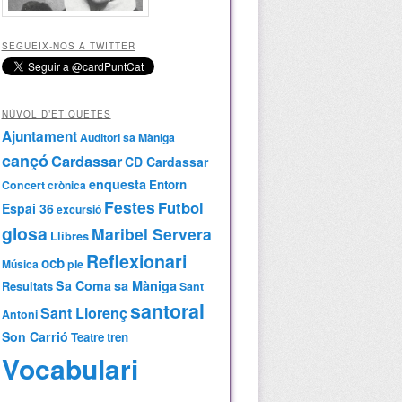
SEGUEIX-NOS A TWITTER
NÚVOL D’ETIQUETES
Ajuntament
Auditori sa Màniga
cançó
Cardassar
CD Cardassar
enquesta
Entorn
Concert
crònica
Festes
Futbol
Espai 36
excursió
glosa
Maribel Servera
Llibres
Reflexionari
ocb
Música
ple
Sa Coma
sa Màniga
Resultats
Sant
santoral
Sant Llorenç
Antoni
Son Carrió
Teatre
tren
Vocabulari