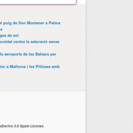
 al puig de Son Muntaner a Palma
es
tges de sol
ocietat contra la saturació sense
als aeroports de les Balears per
lor a Mallorca i les Pitiüses amb
Derivs 3.0 Spain License
.