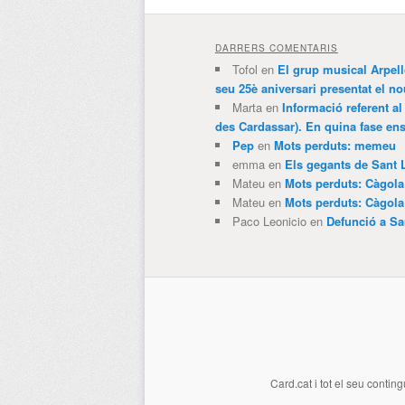
DARRERS COMENTARIS
Tofol
en
El grup musical Arpel
seu 25è aniversari presentat el
Marta
en
Informació referent al
des Cardassar). En quina fase e
Pep
en
Mots perduts: memeu
emma
en
Els gegants de Sant 
Mateu
en
Mots perduts: Càgol
Mateu
en
Mots perduts: Càgol
Paco Leonicio
en
Defunció a Sa
Card.cat
i tot el seu conting