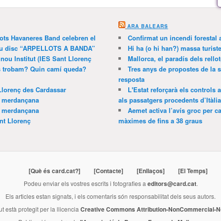
ARA BALEARS
lots Havaneres Band celebren el
Confirmat un incendi forestal
 nou disc “ARPELLOTS A BANDA”
Hi ha (o hi han?) massa turist
 nou Institut (IES Sant Llorenç
Mallorca, el paradís dels rello
ns trobam? Quin camí queda?
Tres anys de propostes de la s
resposta
Llorenç des Cardassar
L'Estat reforçarà els controls 
a merdançana
als passatgers procedents d’Itàlia
a merdançana
Aemet activa l’avís groc per ca
nt Llorenç
màximes de fins a 38 graus
[Què és card.cat?]
[Contacte]
[Enllaços]
[El Temps]
Podeu enviar els vostres escrits i fotografies a
editors@card.cat
.
Els articles estan signats, i els comentaris són responsabilitat dels seus autors.
ut està protegit per la llicencia
Creative Commons Attribution-NonCommercial-No