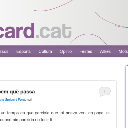
ssos
Esports
Cultura
Opinió
Festes
Altres
Mots
L
abem què passa
1
an Umbert Font
, null
 un temps en que pareixia que tot anava vent en popa: el
econòmic pareixia no tenir fi.