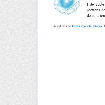
I de sobte
portades del
de bar s’em
Publicat dins de
Altres
,
Ciència
,
Llibres
|