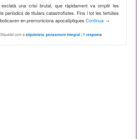
 esclatà una crisi brutal, que ràpidament va omplir les
s periòdics de titulars catastrofistes. Fins i tot les tertúlies
bolicaven en premonicions apocalíptiques
Continua
→
Etiquetat com a
alquimista
,
pensament integral
|
1
resposta