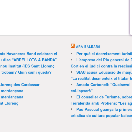
ARA BALEARS
lots Havaneres Band celebren el
Per què el decreixement turíst
 nou disc “ARPELLOTS A BANDA”
L'empresa del Pla general de 
 nou Institut (IES Sant Llorenç
Cort en el judici contra la resciss
ns trobam? Quin camí queda?
SIAU acusa Educació de maquil
"La realitat desmenteix el titular t
Llorenç des Cardassar
Amado Carbonell: "Qualsevol 
a merdançana
col·lapsarà"
a merdançana
El conseller de Turisme, sobre
nt Llorenç
Terraferida amb Prohens: "Les a
Pau Pascual guanya la primera
artística de cultura popular balea