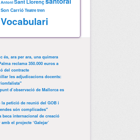
santoral
Sant Llorenç
Antoni
Son Carrió
Teatre
tren
Vocabulari
ic és, ara per ara, una quimera
Palma reclama 350.000 euros a
ió del contracte
lar les adjudicacions docents:
riomfalista"
punt d’observació de Mallorca es
 la petició de reunió del GOB i
gendes són complicades"
 beca internacional de creació
r amb el projecte ‘Galejar’