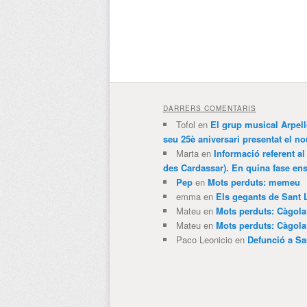
DARRERS COMENTARIS
Tofol
en
El grup musical Arpel
seu 25è aniversari presentat el
Marta
en
Informació referent al
des Cardassar). En quina fase e
Pep
en
Mots perduts: memeu
emma
en
Els gegants de Sant 
Mateu
en
Mots perduts: Càgol
Mateu
en
Mots perduts: Càgol
Paco Leonicio
en
Defunció a Sa