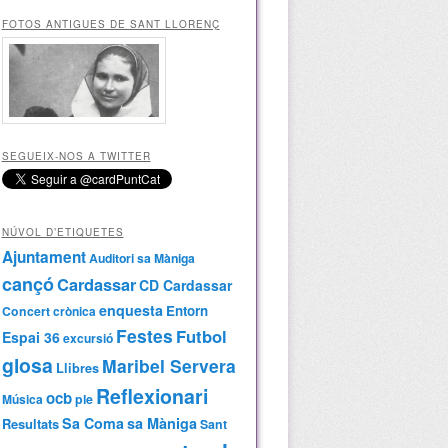
FOTOS ANTIGUES DE SANT LLORENÇ
SEGUEIX-NOS A TWITTER
NÚVOL D’ETIQUETES
Ajuntament
Auditori sa Màniga
cançó
Cardassar
CD Cardassar
enquesta
Entorn
Concert
crònica
Festes
Futbol
Espai 36
excursió
glosa
Maribel Servera
Llibres
Reflexionari
ocb
Música
ple
Sa Coma
sa Màniga
Resultats
Sant