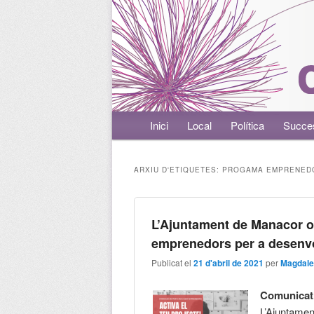
Menú principal
Inici
Aneu al contingut principal
Aneu al contingut secundari
Local
Política
Succe
ARXIU D'ETIQUETES:
PROGAMA EMPRENED
L’Ajuntament de Manacor o
emprenedors per a desenvo
Publicat el
21 d'abril de 2021
per
Magdale
Comunicat
L’Ajuntame