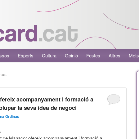
ssos
Esports
Cultura
Opinió
Festes
Altres
Mots
ORS
fereix acompanyament i formació a
lupar la seva idea de negoci
na Ordinas
.
nt de Manacor ofereix acompanyament i formació a