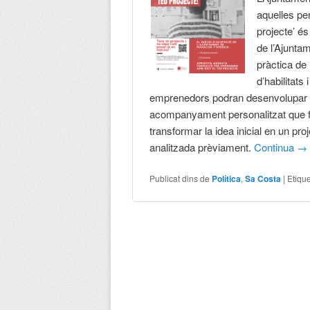
aquelles pe
projecte’ é
de l’Ajunta
pràctica de
d’habilitat
emprenedors podran desenvolupar l
acompanyament personalitzat que fac
transformar la idea inicial en un pro
analitzada prèviament.
Continua
→
Publicat dins de
Política
,
Sa Costa
|
Etiqu