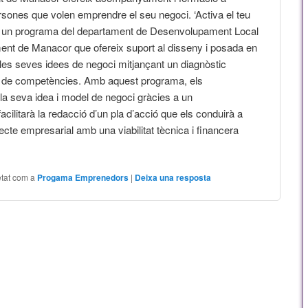
rsones que volen emprendre el seu negoci. ‘Activa el teu
s un programa del departament de Desenvolupament Local
ment de Manacor que ofereix suport al disseny i posada en
 les seves idees de negoci mitjançant un diagnòstic
s i de competències. Amb aquest programa, els
a seva idea i model de negoci gràcies a un
ilitarà la redacció d’un pla d’acció que els conduirà a
jecte empresarial amb una viabilitat tècnica i financera
etat com a
Progama Emprenedors
|
Deixa una resposta