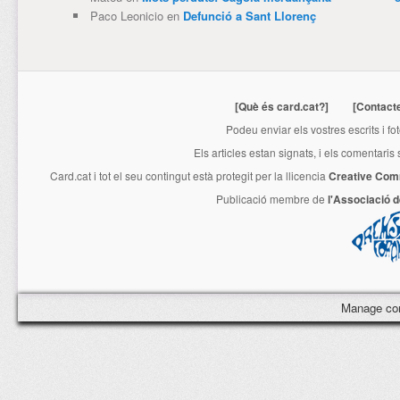
Paco Leonicio
en
Defunció a Sant Llorenç
[Què és card.cat?]
[Contact
Podeu enviar els vostres escrits i fo
Els articles estan signats, i els comentaris
Card.cat
i tot el seu contingut està protegit per la llicencia
Creative Com
Publicació membre de
l'Associació 
Manage co