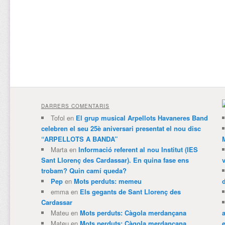
DARRERS COMENTARIS
Tofol
en
El grup musical Arpellots Havaneres Band
celebren el seu 25è aniversari presentat el nou disc
“ARPELLOTS A BANDA”
Marta
en
Informació referent al nou Institut (IES
Sant Llorenç des Cardassar). En quina fase ens
trobam? Quin camí queda?
Pep
en
Mots perduts: memeu
emma
en
Els gegants de Sant Llorenç des
Cardassar
Mateu
en
Mots perduts: Càgola merdançana
Mateu
en
Mots perduts: Càgola merdançana
e