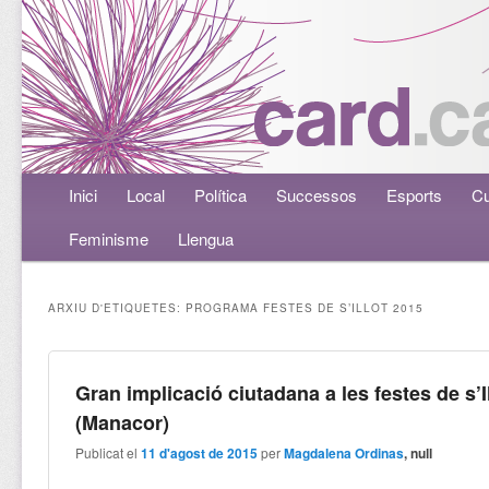
Menú principal
Inici
Aneu al contingut principal
Aneu al contingut secundari
Local
Política
Successos
Esports
Cu
Feminisme
Llengua
ARXIU D'ETIQUETES:
PROGRAMA FESTES DE S’ILLOT 2015
Gran implicació ciutadana a les festes de s’I
(Manacor)
Publicat el
11 d'agost de 2015
per
Magdalena Ordinas
, null