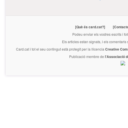
[Què és card.cat?]
[Contact
Podeu enviar els vostres escrits i fo
Els articles estan signats, i els comentaris
Card.cat
i tot el seu contingut està protegit per la llicencia
Creative Com
Publicació membre de
l'Associació 