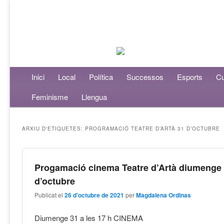
Menú principal
Inici
Aneu al contingut principal
Aneu al contingut secundari
Local
Política
Successos
Esports
Cu
Feminisme
Llengua
ARXIU D'ETIQUETES:
PROGRAMACIÓ TEATRE D’ARTÀ 31 D’OCTUBRE
Progamació cinema Teatre d’Artà diumenge
d’octubre
Publicat el
26 d'octubre de 2021
per
Magdalena Ordinas
Diumenge 31 a les 17 h CINEMA