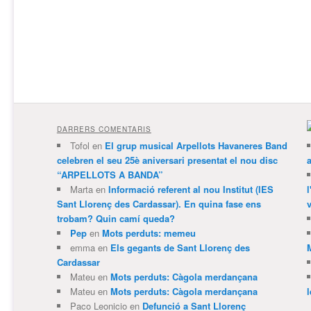
DARRERS COMENTARIS
Tofol
en
El grup musical Arpellots Havaneres Band
celebren el seu 25è aniversari presentat el nou disc
“ARPELLOTS A BANDA”
Marta
en
Informació referent al nou Institut (IES
Sant Llorenç des Cardassar). En quina fase ens
v
trobam? Quin camí queda?
Pep
en
Mots perduts: memeu
emma
en
Els gegants de Sant Llorenç des
Cardassar
Mateu
en
Mots perduts: Càgola merdançana
Mateu
en
Mots perduts: Càgola merdançana
Paco Leonicio
en
Defunció a Sant Llorenç