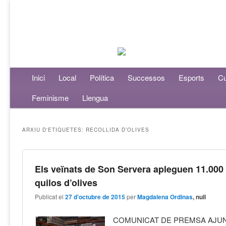
Menú principal
Inici
Aneu al contingut principal
Aneu al contingut secundari
Local
Política
Successos
Esports
Cu
Feminisme
Llengua
ARXIU D'ETIQUETES:
RECOLLIDA D’OLIVES
Els veïnats de Son Servera apleguen 11.000
quilos d’olives
Publicat el
27 d'octubre de 2015
per
Magdalena Ordinas
, null
COMUNICAT DE PREMSA AJU