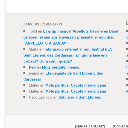
DARRERS COMENTARIS
Tofol
en
El grup musical Arpellots Havaneres Band
celebren el seu 25è aniversari presentat el nou disc
“ARPELLOTS A BANDA”
Marta
en
Informació referent al nou Institut (IES
Sant Llorenç des Cardassar). En quina fase ens
trobam? Quin camí queda?
Pep
en
Mots perduts: memeu
emma
en
Els gegants de Sant Llorenç des
v
Cardassar
Mateu
en
Mots perduts: Càgola merdançana
Mateu
en
Mots perduts: Càgola merdançana
Paco Leonicio
en
Defunció a Sant Llorenç
[Què és card.cat?]
[Contact