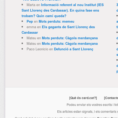
Marta
en
Informació referent al nou Institut (IES
3
Sant Llorenç des Cardassar). En quina fase ens
trobam? Quin camí queda?
Pep
en
Mots perduts: memeu
emma
en
Els gegants de Sant Llorenç des
t
Cardassar
Mateu
en
Mots perduts: Càgola merdançana
Mateu
en
Mots perduts: Càgola merdançana
Paco Leonicio
en
Defunció a Sant Llorenç
p
[Què és card.cat?]
[Contact
Podeu enviar els vostres escrits i fo
Els articles estan signats, i els comentaris