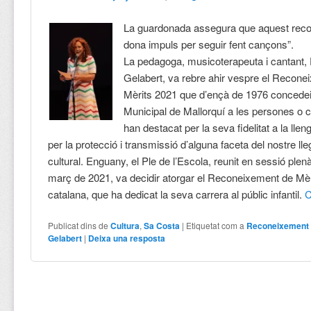
La guardonada assegura que aquest rec
dona impuls per seguir fent cançons”.
La pedagoga, musicoterapeuta i cantant,
Gelabert, va rebre ahir vespre el Recon
Mèrits 2021 que d’ençà de 1976 concedei
Municipal de Mallorquí a les persones o c
han destacat per la seva fidelitat a la llen
per la protecció i transmissió d’alguna faceta del nostre lleg
cultural. Enguany, el Ple de l’Escola, reunit en sessió plenà
març de 2021, va decidir atorgar el Reconeixement de Mèri
catalana, que ha dedicat la seva carrera al públic infantil.
C
Publicat dins de
Cultura
,
Sa Costa
|
Etiquetat com a
Reconeixement 
Gelabert
|
Deixa una resposta