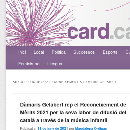
Menú principal
Inici
Aneu al contingut principal
Aneu al contingut secundari
Local
Política
Successos
Esports
Cu
Feminisme
Llengua
ARXIU D'ETIQUETES:
RECONEIXEMENT A DAMARIS GELABERT
Dàmaris Gelabert rep el Reconeixement de
Mèrits 2021 per la seva labor de difusió del
català a través de la música infantil
Publicat el
11 de juny de 2021
per
Magdalena Ordinas