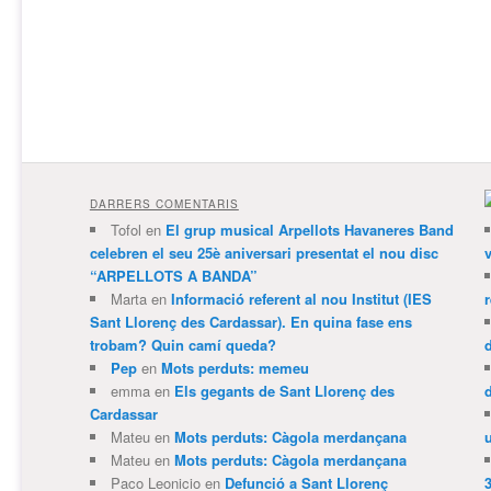
DARRERS COMENTARIS
Tofol
en
El grup musical Arpellots Havaneres Band
celebren el seu 25è aniversari presentat el nou disc
v
“ARPELLOTS A BANDA”
Marta
en
Informació referent al nou Institut (IES
Sant Llorenç des Cardassar). En quina fase ens
trobam? Quin camí queda?
Pep
en
Mots perduts: memeu
emma
en
Els gegants de Sant Llorenç des
Cardassar
Mateu
en
Mots perduts: Càgola merdançana
Mateu
en
Mots perduts: Càgola merdançana
Paco Leonicio
en
Defunció a Sant Llorenç
3