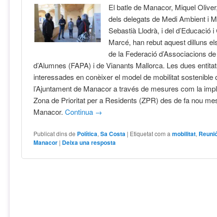
El batle de Manacor, Miquel Olive
dels delegats de Medi Ambient i Mo
Sebastià Llodrà, i del d’Educació i
Marcé, han rebut aquest dilluns el
de la Federació d’Associacions de
d’Alumnes (FAPA) i de Vianants Mallorca. Les dues entita
interessades en conèixer el model de mobilitat sostenible
l’Ajuntament de Manacor a través de mesures com la impl
Zona de Prioritat per a Residents (ZPR) des de fa nou me
Manacor.
Continua
→
Publicat dins de
Política
,
Sa Costa
|
Etiquetat com a
mobilitat
,
Reunió
Manacor
|
Deixa una resposta