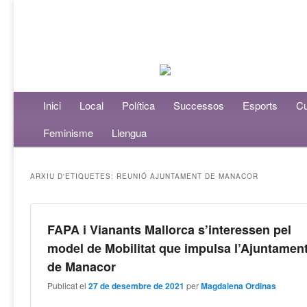
Menú principal
Inici
Aneu al contingut principal
Aneu al contingut secundari
Local
Política
Successos
Esports
Cu
Feminisme
Llengua
ARXIU D'ETIQUETES:
REUNIÓ AJUNTAMENT DE MANACOR
FAPA i Vianants Mallorca s’interessen pel
model de Mobilitat que impulsa l’Ajuntamen
de Manacor
Publicat el
27 de desembre de 2021
per
Magdalena Ordinas