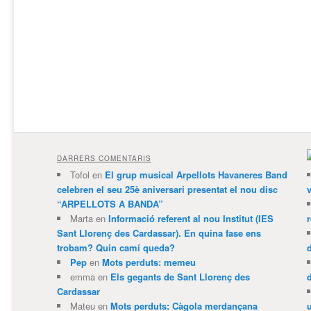
DARRERS COMENTARIS
Tofol
en
El grup musical Arpellots Havaneres Band
celebren el seu 25è aniversari presentat el nou disc
v
“ARPELLOTS A BANDA”
Marta
en
Informació referent al nou Institut (IES
Sant Llorenç des Cardassar). En quina fase ens
trobam? Quin camí queda?
Pep
en
Mots perduts: memeu
emma
en
Els gegants de Sant Llorenç des
Cardassar
Mateu
en
Mots perduts: Càgola merdançana