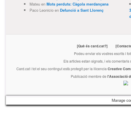
Mateu
en
Mots perduts: Càgola merdançana
Paco Leonicio
en
Defunció a Sant Llorenç
3
[Què és card.cat?]
[Contact
Podeu enviar els vostres escrits i fo
Els articles estan signats, i els comentaris
Card.cat
i tot el seu contingut està protegit per la llicencia
Creative Com
Publicació membre de
l'Associació 
Manage co