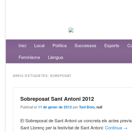
Menú principal
Inici
Aneu al contingut principal
Aneu al contingut secundari
Local
Política
Successos
Esports
Cu
Feminisme
Llengua
ARXIU D'ETIQUETES:
SOBEPOSAT
Sobreposat Sant Antoni 2012
Publicat el
11 de gener de 2012
per
Toni Boto
, null
El Sobreposat de Sant Antoni us concreta els actes previs
Sant Llorenç per la festivitat de Sant Antoni:
Continua
→