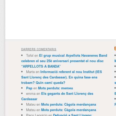
DARRERS COMENTARIS
Tofol
en
El grup musical Arpellots Havaneres Band
celebren el seu 25è aniversari presentat el nou disc
“ARPELLOTS A BANDA”
Marta
en
Informació referent al nou Institut (IES
Sant Llorenç des Cardassar). En quina fase ens
trobam? Quin camí queda?
Pep
en
Mots perduts: memeu
emma
en
Els gegants de Sant Llorenç des
Cardassar
Mateu
en
Mots perduts: Càgola merdançana
Mateu
en
Mots perduts: Càgola merdançana
Paco Leonicio
en
Defunció a Sant Llorenç