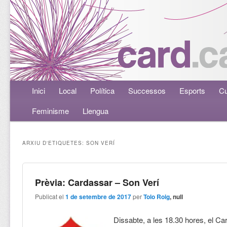
Menú principal
Inici
Aneu al contingut principal
Aneu al contingut secundari
Local
Política
Successos
Esports
Cu
Feminisme
Llengua
ARXIU D'ETIQUETES:
SON VERÍ
Prèvia: Cardassar – Son Verí
Publicat el
1 de setembre de 2017
per
Tolo Roig
, null
Dissabte, a les 18.30 hores, el Ca