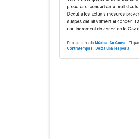
preparat el concert amb molt d’esforç 
Degut a les actuals mesures preven
suspès definitivament el concert, i
nou increment de casos de la Covi
Publicat dins de
Música
,
Sa Costa
|
Etique
Contratempss
|
Deixa una resposta