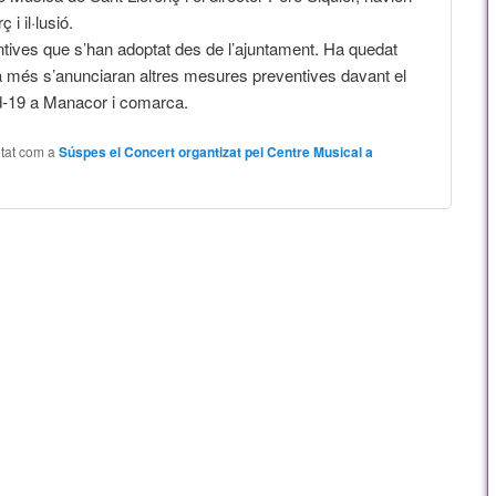
i il·lusió.
tives que s’han adoptat des de l’ajuntament. Ha quedat
 a més s’anunciaran altres mesures preventives davant el
d-19 a Manacor i comarca.
tat com a
Súspes el Concert organtizat pel Centre Musical a