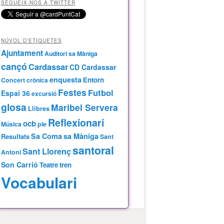
SEGUEIX-NOS A TWITTER
NÚVOL D’ETIQUETES
Ajuntament
Auditori sa Màniga
cançó
Cardassar
CD Cardassar
enquesta
Entorn
Concert
crònica
Festes
Futbol
Espai 36
excursió
glosa
Maribel Servera
Llibres
Reflexionari
ocb
Música
ple
Sa Coma
sa Màniga
Resultats
Sant
santoral
Sant Llorenç
Antoni
Son Carrió
Teatre
tren
Vocabulari