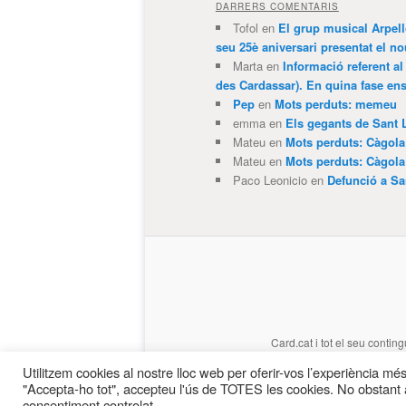
DARRERS COMENTARIS
Tofol
en
El grup musical Arpel
seu 25è aniversari presentat el
Marta
en
Informació referent al
des Cardassar). En quina fase e
Pep
en
Mots perduts: memeu
emma
en
Els gegants de Sant 
Mateu
en
Mots perduts: Càgol
Mateu
en
Mots perduts: Càgol
Paco Leonicio
en
Defunció a Sa
Card.cat
i tot el seu conting
Utilitzem cookies al nostre lloc web per oferir-vos l’experiència més 
"Accepta-ho tot", accepteu l'ús de TOTES les cookies. No obstant a
consentiment controlat.