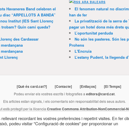
ARA BALEARS
lots Havaneres Band celebren el
El fenomen natural no discrim
 nou disc “ARPELLOTS A BANDA”
han de fer
 nou Institut (IES Sant Llorenç
La privatització de la serra de
ns trobam? Quin camí queda?
pagar un hotel dona més drets que
L’oportunitat perduda
Llorenç des Cardassar
No són les pasteres. Són les p
a merdançana
Prohens
a merdançana
L'Encruia
nt Llorenç
L’estany Pudent, la llegenda d
[Què és card.cat?]
[Contacte]
[Enllaços]
[El Temps]
Podeu enviar els vostres escrits i fotografies a
editors@card.cat
.
Els articles estan signats, i els comentaris són responsabilitat dels seus autors.
ut està protegit per la llicencia
Creative Commons Attribution-NonCommercial-No
Publicació membre de
l'Associació de Premsa Forana de Mallorca
.
rellevant recordant les vostres preferències i repetint visites. En fer cli
ixò, podeu visitar "Configuració de cookies" per proporcionar un