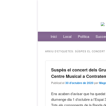
Menú principal
Inici
Aneu al contingut principal
Aneu al contingut secundari
Local
Política
Succe
ARXIU D'ETIQUETES:
SÚSPES EL CONCERT 
Suspès el concert dels Gr
Centre Musical a Contrate
Publicat el
30 d'octubre de 2020
per
Magd
Ens acaben d’avisar que ha quedat
diumenge dia 1 d’octubre a l’Espai 
Tots els components de la Banda de 