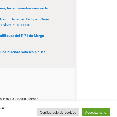
ina; les administracions no ho
 Tramuntana per l'eclipsi: Quan
 viure-hi al costat
olítiques del PP i de Marga
’una hisenda sota les aigües
Derivs 3.0 Spain License
.
c a
Configuració de cookies
Accepta-ho tot