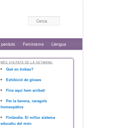
Cerca
 perduts
Feminisme
Llengua
MÉS VISITATS DE LA SETMANA:
Què en trobau?
Exhibició de gloses
Fins aquí hem arribat!
Per la berena, caragols
homeopàtics
Finlàndia. El millor sistema
educatiu del món