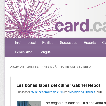
Menú principal
Inici
Aneu al contingut principal
Aneu al contingut secundari
Local
Política
Successos
Esports
Cu
Feminisme
Llengua
ARXIU D'ETIQUETES:
TAPES A CÀRREC DE GABRIEL NEBOT
Les bones tapes del cuiner Gabriel Nebot
Publicat el
25 de desembre de 2016
per
Magdalena Ordinas
, null
Per segon any consecutiu a sa Coma 