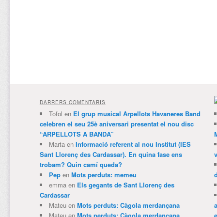
DARRERS COMENTARIS
Tofol
en
El grup musical Arpellots Havaneres Band
celebren el seu 25è aniversari presentat el nou disc
“ARPELLOTS A BANDA”
Marta
en
Informació referent al nou Institut (IES
Sant Llorenç des Cardassar). En quina fase ens
trobam? Quin camí queda?
Pep
en
Mots perduts: memeu
emma
en
Els gegants de Sant Llorenç des
Cardassar
Mateu
en
Mots perduts: Càgola merdançana
Mateu
en
Mots perduts: Càgola merdançana
e