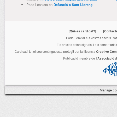
Paco Leonicio
en
Defunció a Sant Llorenç
[Què és card.cat?]
[Contact
Podeu enviar els vostres escrits i fo
Els articles estan signats, i els comentaris
Card.cat
i tot el seu contingut està protegit per la llicencia
Creative Com
Publicació membre de
l'Associació 
Manage co