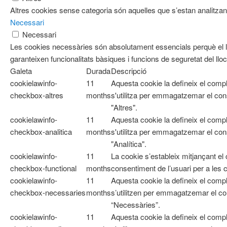
Altres cookies sense categoria són aquelles que s’estan analitzant
Necessari
Necessari
Les cookies necessàries són absolutament essencials perquè el l
garanteixen funcionalitats bàsiques i funcions de seguretat del ll
Galeta
Durada
Descripció
cookielawinfo-
11
Aquesta cookie la defineix el com
checkbox-altres
months
s'utilitza per emmagatzemar el cons
"Altres".
cookielawinfo-
11
Aquesta cookie la defineix el com
checkbox-analitica
months
s'utilitza per emmagatzemar el cons
"Analítica".
cookielawinfo-
11
La cookie s’estableix mitjançant e
checkbox-functional
months
consentiment de l’usuari per a les 
cookielawinfo-
11
Aquesta cookie la defineix el co
checkbox-necessaries
months
s’utilitzen per emmagatzemar el con
“Necessàries”.
cookielawinfo-
11
Aquesta cookie la defineix el com