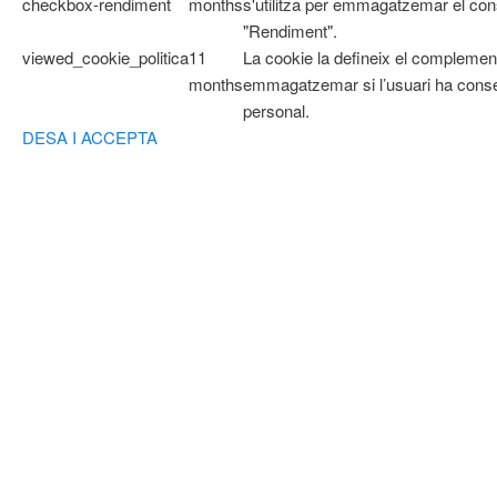
checkbox-rendiment
months
s'utilitza per emmagatzemar el cons
"Rendiment".
viewed_cookie_politica
11
La cookie la defineix el complemen
months
emmagatzemar si l’usuari ha cons
personal.
DESA I ACCEPTA