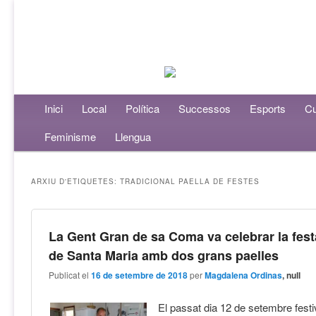
Menú principal
Inici
Aneu al contingut principal
Aneu al contingut secundari
Local
Política
Successos
Esports
Cu
Feminisme
Llengua
ARXIU D'ETIQUETES:
TRADICIONAL PAELLA DE FESTES
La Gent Gran de sa Coma va celebrar la fest
de Santa Maria amb dos grans paelles
Publicat el
16 de setembre de 2018
per
Magdalena Ordinas
, null
El passat dia 12 de setembre festi