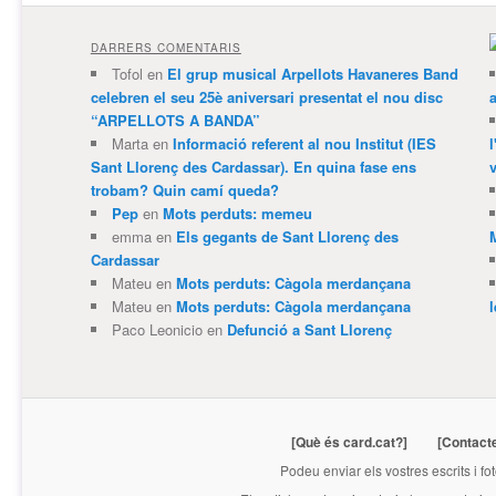
DARRERS COMENTARIS
Tofol
en
El grup musical Arpellots Havaneres Band
celebren el seu 25è aniversari presentat el nou disc
“ARPELLOTS A BANDA”
Marta
en
Informació referent al nou Institut (IES
Sant Llorenç des Cardassar). En quina fase ens
v
trobam? Quin camí queda?
Pep
en
Mots perduts: memeu
emma
en
Els gegants de Sant Llorenç des
Cardassar
Mateu
en
Mots perduts: Càgola merdançana
Mateu
en
Mots perduts: Càgola merdançana
Paco Leonicio
en
Defunció a Sant Llorenç
[Què és card.cat?]
[Contact
Podeu enviar els vostres escrits i fo