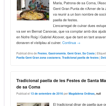
Maria, Patrona de sa Coma, l’Asso
Gent Gran Punta de n’Amer de la 
va reunir a un bon nombre de socis
paella de festes.
L’encarregat de cuinar dues estup
va ser en Bernat Canovas, que va comptar amb dos ajuda
en Nofre Roig i Gabriel Alcover, que de tant en tant anaven
donaven el vistiplau al cuiner.
Continua
→
Publicat dins de
Festes
,
Gastronomia
,
Gent Gran
,
Sa Costa
|
Etique
Paella Gent Gran zona costanera
,
Tradicional paella de festes
|
Dei
Tradicional paella de les Festes de Santa Ma
de sa Coma
Publicat el
13 de setembre de 2016
per
Magdalena Ordinas
, null
El tradicional dinar de paella que 