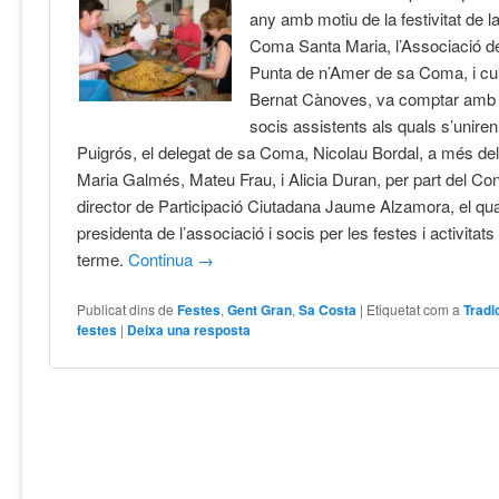
any amb motiu de la festivitat de 
Coma Santa Maria, l’Associació d
Punta de n’Amer de sa Coma, i cui
Bernat Cànoves, va comptar amb
socis assistents als quals s’uniren
Puigrós, el delegat de sa Coma, Nicolau Bordal, a més del
Maria Galmés, Mateu Frau, i Alicia Duran, per part del Cons
director de Participació Ciutadana Jaume Alzamora, el qual 
presidenta de l’associació i socis per les festes i activitat
terme.
Continua
→
Publicat dins de
Festes
,
Gent Gran
,
Sa Costa
|
Etiquetat com a
Tradi
festes
|
Deixa una resposta