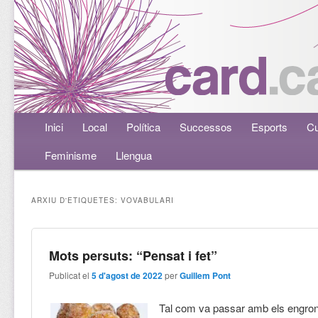
Menú principal
Inici
Aneu al contingut principal
Aneu al contingut secundari
Local
Política
Successos
Esports
Cu
Feminisme
Llengua
ARXIU D'ETIQUETES:
VOVABULARI
Mots persuts: “Pensat i fet”
Publicat el
5 d'agost de 2022
per
Guillem Pont
Tal com va passar amb els engro