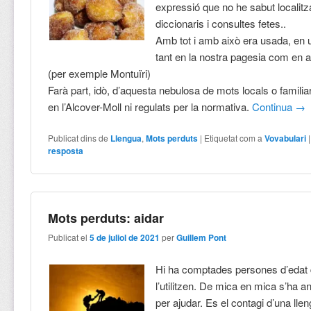
expressió que no he sabut localitz
diccionaris i consultes fetes..
Amb tot i amb això era usada, en u
tant en la nostra pagesia com en al
(per exemple Montuïri)
Farà part, idò, d’aquesta nebulosa de mots locals o familiar
en l’Alcover-Moll ni regulats per la normativa.
Continua
→
Publicat dins de
Llengua
,
Mots perduts
|
Etiquetat com a
Vovabulari
resposta
Mots perduts: aidar
Publicat el
5 de juliol de 2021
per
Guillem Pont
Hi ha comptades persones d’edat
l’utilitzen. De mica en mica s’ha an
per ajudar. Es el contagi d’una llen