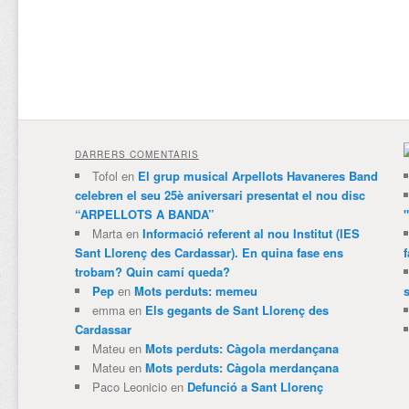
DARRERS COMENTARIS
Tofol
en
El grup musical Arpellots Havaneres Band
celebren el seu 25è aniversari presentat el nou disc
“ARPELLOTS A BANDA”
Marta
en
Informació referent al nou Institut (IES
Sant Llorenç des Cardassar). En quina fase ens
trobam? Quin camí queda?
Pep
en
Mots perduts: memeu
emma
en
Els gegants de Sant Llorenç des
Cardassar
Mateu
en
Mots perduts: Càgola merdançana
Mateu
en
Mots perduts: Càgola merdançana
Paco Leonicio
en
Defunció a Sant Llorenç