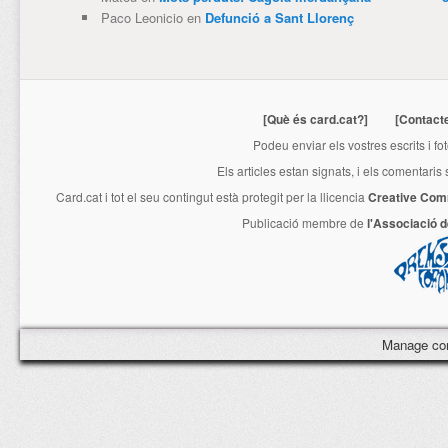
Paco Leonicio
en
Defunció a Sant Llorenç
[Què és card.cat?]
[Contact
Podeu enviar els vostres escrits i fo
Els articles estan signats, i els comentaris
Card.cat
i tot el seu contingut està protegit per la llicencia
Creative Com
Publicació membre de
l'Associació 
Manage co