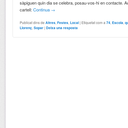
sàpiguen quin dia se celebra, posau-vos-hi en contacte. Aq
cartell:
Continua
→
Publicat dins de
Altres
,
Festes
,
Local
|
Etiquetat com a
74
,
Escola
,
q
Llorenç
,
Sopar
|
Deixa una resposta