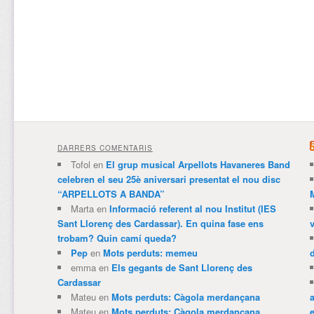
DARRERS COMENTARIS
Tofol
en
El grup musical Arpellots Havaneres Band
celebren el seu 25è aniversari presentat el nou disc
“ARPELLOTS A BANDA”
Marta
en
Informació referent al nou Institut (IES
Sant Llorenç des Cardassar). En quina fase ens
trobam? Quin camí queda?
Pep
en
Mots perduts: memeu
emma
en
Els gegants de Sant Llorenç des
Cardassar
Mateu
en
Mots perduts: Càgola merdançana
Mateu
en
Mots perduts: Càgola merdançana
e