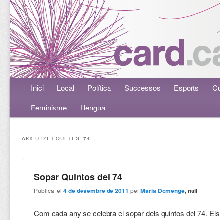
Menú principal
Inici
Aneu al contingut principal
Aneu al contingut secundari
Local
Política
Successos
Esports
Cu
Feminisme
Llengua
ARXIU D'ETIQUETES:
74
Sopar Quintos del 74
Publicat el
4 de desembre de 2011
per
Maria Domenge
, null
Com cada any se celebra el sopar dels quintos del 74. Els