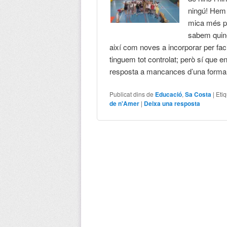
ningú! Hem 
mica més pr
sabem quine
així com noves a incorporar per facil
tinguem tot controlat; però sí que e
resposta a mancances d’una forma
Publicat dins de
Educació
,
Sa Costa
|
Eti
de n'Amer
|
Deixa una resposta