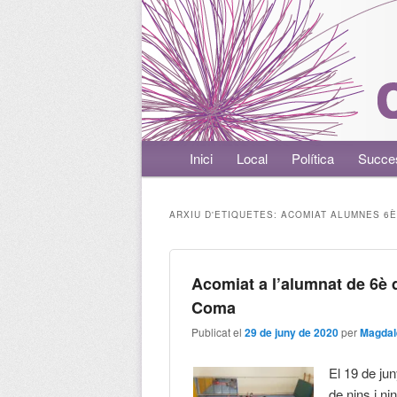
Menú principal
Inici
Aneu al contingut principal
Aneu al contingut secundari
Local
Política
Succe
ARXIU D'ETIQUETES:
ACOMIAT ALUMNES 6È
Acomiat a l’alumnat de 6è 
Coma
Publicat el
29 de juny de 2020
per
Magdal
El 19 de ju
de nins i ni