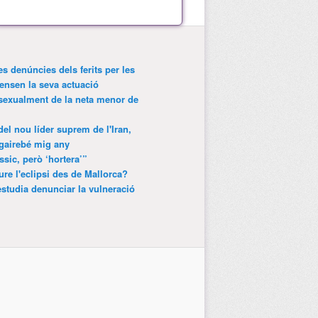
es denúncies dels ferits per les
ensen la seva actuació
 sexualment de la neta menor de
 del nou líder suprem de l'Iran,
gairebé mig any
ssic, però ‘hortera’”
ure l'eclipsi des de Mallorca?
estudia denunciar la vulneració