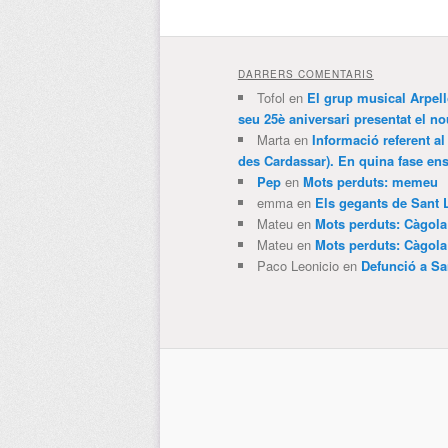
DARRERS COMENTARIS
Tofol
en
El grup musical Arpel
seu 25è aniversari presentat el
Marta
en
Informació referent al
des Cardassar). En quina fase e
Pep
en
Mots perduts: memeu
emma
en
Els gegants de Sant 
Mateu
en
Mots perduts: Càgol
Mateu
en
Mots perduts: Càgol
Paco Leonicio
en
Defunció a Sa