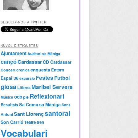
SEGUEIX-NOS A TWITTER
NÚVOL D’ETIQUETES
Ajuntament
Auditori sa Màniga
cançó
Cardassar
CD Cardassar
enquesta
Entorn
Concert
crònica
Festes
Futbol
Espai 36
excursió
glosa
Maribel Servera
Llibres
Reflexionari
ocb
Música
ple
Sa Coma
sa Màniga
Resultats
Sant
santoral
Sant Llorenç
Antoni
Son Carrió
Teatre
tren
Vocabulari