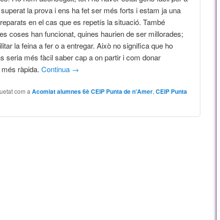
superat la prova i ens ha fet ser més forts i estam ja una
eparats en el cas que es repetís la situació. També
s coses han funcionat, quines haurien de ser millorades;
itar la feina a fer o a entregar. Això no significa que ho
ns seria més fàcil saber cap a on partir i com donar
 més ràpida.
Continua
→
quetat com a
Acomiat alumnes 6è CEIP Punta de n'Amer
,
CEIP Punta