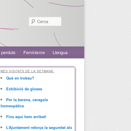
Cerca
 perduts
Feminisme
Llengua
MÉS VISITATS DE LA SETMANA:
Què en trobau?
Exhibició de gloses
Per la berena, caragols
homeopàtics
Fins aquí hem arribat!
L’Ajuntament reforça la seguretat als