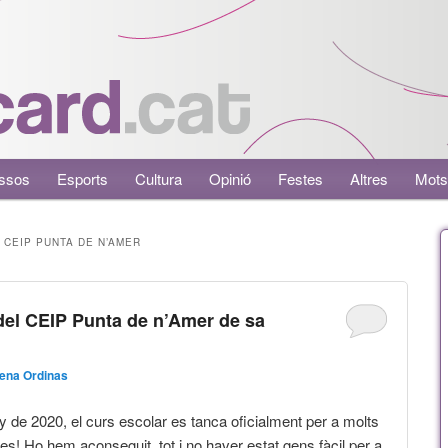
ssos
Esports
Cultura
Opinió
Festes
Altres
Mots
 CEIP PUNTA DE N’AMER
del CEIP Punta de n’Amer de sa
ena Ordinas
ny de 2020, el curs escolar es tanca oficialment per a molts
nes! Ho hem aconseguit, tot i no haver estat gens fàcil per a