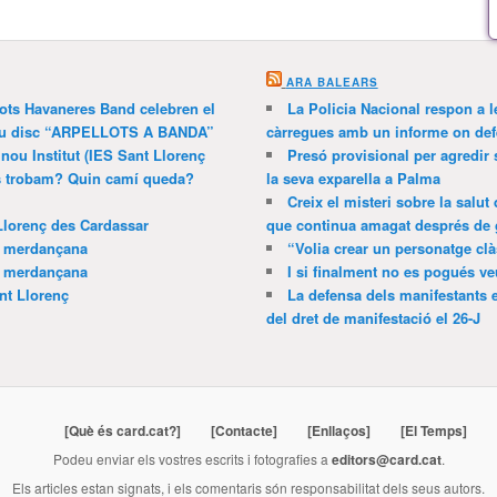
ARA BALEARS
lots Havaneres Band celebren el
La Policia Nacional respon a l
 nou disc “ARPELLOTS A BANDA”
càrregues amb un informe on def
 nou Institut (IES Sant Llorenç
Presó provisional per agredir
ns trobam? Quin camí queda?
la seva exparella a Palma
Creix el misteri sobre la salut
Llorenç des Cardassar
que continua amagat després de 
a merdançana
“Volia crear un personatge clà
a merdançana
I si finalment no es pogués ve
nt Llorenç
La defensa dels manifestants 
del dret de manifestació el 26-J
[Què és card.cat?]
[Contacte]
[Enllaços]
[El Temps]
Podeu enviar els vostres escrits i fotografies a
editors@card.cat
.
Els articles estan signats, i els comentaris són responsabilitat dels seus autors.