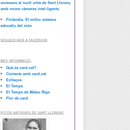
accessos al nucli urbà de Sant Llorenç
amb noves càmeres intel·ligents.
Finlàndia. El millor sistema
educatiu del món
SEGUEIX-NOS A FACEBOOK
MÉS INFORMACIÓ:
Què és card.cat?
Contacte amb card.cat
Enllaços
El Temps
El Temps de Mateu Rigo
Flor de card
FOTOS ANTIGUES DE SANT LLORENÇ