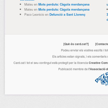
Mateu
en
Mots perduts: Càgola merdançana
Mateu
en
Mots perduts: Càgola merdançana
Paco Leonicio
en
Defunció a Sant Llorenç
3
[Què és card.cat?]
[Contact
Podeu enviar els vostres escrits i fo
Els articles estan signats, i els comentaris
Card.cat
i tot el seu contingut està protegit per la llicencia
Creative Com
Publicació membre de
l'Associació 