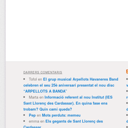
DARRERS COMENTARIS
Tofol
en
El grup musical Arpellots Havaneres Band
celebren el seu 25è aniversari presentat el nou disc
v
“ARPELLOTS A BANDA”
Marta
en
Informació referent al nou Institut (IES
Sant Llorenç des Cardassar). En quina fase ens
trobam? Quin camí queda?
Pep
en
Mots perduts: memeu
emma
en
Els gegants de Sant Llorenç des
Cardassar