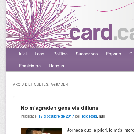
Menú principal
Inici
Aneu al contingut principal
Aneu al contingut secundari
Local
Política
Successos
Esports
Cu
Feminisme
Llengua
ARXIU D'ETIQUETES:
AGRADEN
No m’agraden gens els dilluns
Publicat el
17 d'octubre de 2017
per
Tolo Roig
, null
Jornada que, a priori, lo més inter